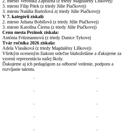
2. miesto Veronika Zápražná (z triedy Magdalény Líškovej)
3. miesto Filip Pitek (z triedy Júlie Piačkovej)
3. miesto Natália Bartošová z( triedy Júlie Piačkovej)
V 7. kategórii získali:
2. miesto Juliana Bobišová (z triedy Júlie Piačkovej)
3. miesto Karolína Čierna (z triedy Júlie Piačkovej)
Cenu mesta Pezinok získala:
Antónia Fritzmannová (z triedy Danice Tykovej
Tvár ročníka 2026 získala:
Adela Vlasáková (z triedy Magdalény Líškovej)
Všetkým oceneným žiakom srdečne blahoželáme a ďakujeme za
vzornú reprezentáciu našej školy.
Ďakujeme aj ich pedagógom za odborné vedenie, podporu a
rozvíjanie talentu.