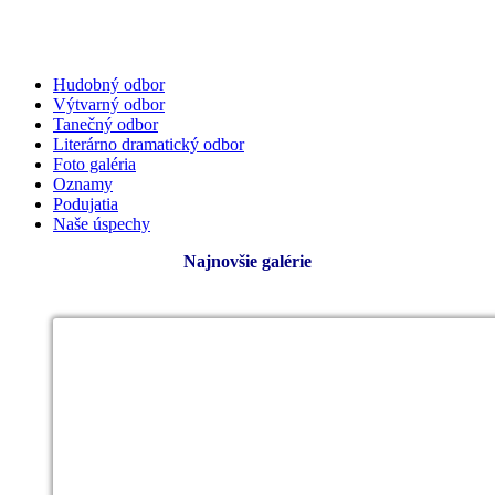
Hudobný odbor
Výtvarný odbor
Tanečný odbor
Literárno dramatický odbor
Foto galéria
Oznamy
Podujatia
Naše úspechy
Najnovšie galérie