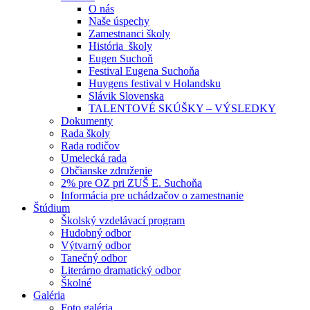
O nás
Naše úspechy
Zamestnanci školy
História školy
Eugen Suchoň
Festival Eugena Suchoňa
Huygens festival v Holandsku
Slávik Slovenska
TALENTOVÉ SKÚŠKY – VÝSLEDKY
Dokumenty
Rada školy
Rada rodičov
Umelecká rada
Občianske združenie
2% pre OZ pri ZUŠ E. Suchoňa
Informácia pre uchádzačov o zamestnanie
Štúdium
Školský vzdelávací program
Hudobný odbor
Výtvarný odbor
Tanečný odbor
Literárno dramatický odbor
Školné
Galéria
Foto galéria