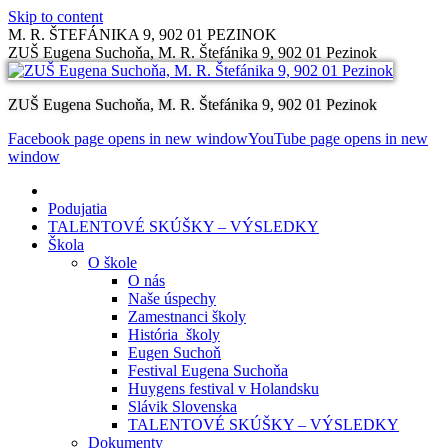
Skip to content
M. R. ŠTEFÁNIKA 9, 902 01 PEZINOK
ZUŠ Eugena Suchoňa, M. R. Štefánika 9, 902 01 Pezinok
ZUŠ Eugena Suchoňa, M. R. Štefánika 9, 902 01 Pezinok
Facebook page opens in new window
YouTube page opens in new
window
Podujatia
TALENTOVÉ SKÚŠKY – VÝSLEDKY
Škola
O škole
O nás
Naše úspechy
Zamestnanci školy
História školy
Eugen Suchoň
Festival Eugena Suchoňa
Huygens festival v Holandsku
Slávik Slovenska
TALENTOVÉ SKÚŠKY – VÝSLEDKY
Dokumenty