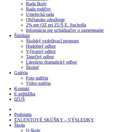
Rada školy
Rada rodičov
Umelecká rada
Občianske združenie
2% pre OZ pri ZUŠ E. Suchoňa
Informácia pre uchádzačov o zamestnanie
Štúdium
Školský vzdelávací program
Hudobný odbor
Výtvarný odbor
Tanečný odbor
Literárno dramatický odbor
Školné
Galéria
Foto galéria
Video galéria
Kontakt
E-prihláška
IZUŠ
Podujatia
TALENTOVÉ SKÚŠKY – VÝSLEDKY
Škola
O škole