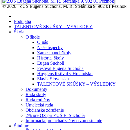
© 2026 | ZUŠ Eugena Suchoňa, M. R. Štefánika 9, 902 01 Pezinok
Podujatia
TALENTOVÉ SKÚŠKY – VÝSLEDKY
Škola
O škole
O nás
Naše úspechy
Zamestnanci školy
História školy
Eugen Suchoň
Festival Eugena Suchoňa
Huygens festival v Holandsku
Slávik Slovenska
TALENTOVÉ SKÚŠKY – VÝSLEDKY
Dokumenty
Rada školy
Rada rodičov
Umelecká rada
Občianske združenie
2% pre OZ pri ZUŠ E. Suchoňa
Informácia pre uchádzačov o zamestnanie
Štúdium