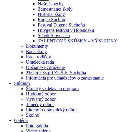
Naše úspechy
Zamestnanci školy
História školy
Eugen Suchoň
Festival Eugena Suchoňa
Huygens festival v Holandsku
Slávik Slovenska
TALENTOVÉ SKÚŠKY – VÝSLEDKY
Dokumenty
Rada školy
Rada rodičov
Umelecká rada
Občianske združenie
2% pre OZ pri ZUŠ E. Suchoňa
Informácia pre uchádzačov o zamestnanie
Štúdium
Školský vzdelávací program
Hudobný odbor
Výtvarný odbor
Tanečný odbor
Literárno dramatický odbor
Školné
Galéria
Foto galéria
Video galéria