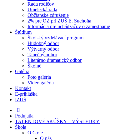
Rada rodičov
Umelecká rada
Občianske združenie
2% pre OZ pri ZUŠ E. Suchoňa
Informácia pre uchádzačov o zamestnanie
Štúdium
Školský vzdelávací program
Hudobný odbor
Výtvarný odbor
Tanečný odbor
Literárno dramatický odbor
Školné
Galéria
Foto galéria
Video galéria
Kontakt
E-prihláška
IZUŠ
Podujatia
TALENTOVÉ SKÚŠKY – VÝSLEDKY
Škola
O škole
O nás