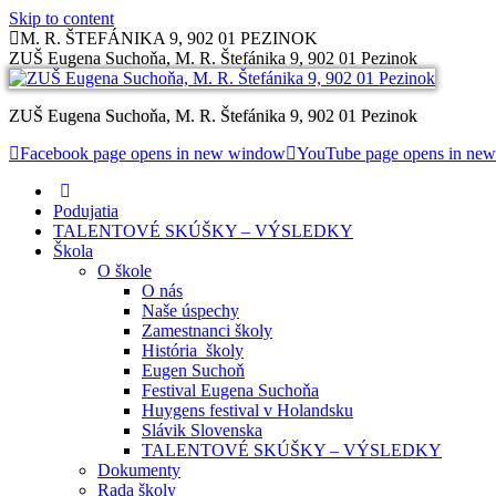
Skip to content
M. R. ŠTEFÁNIKA 9, 902 01 PEZINOK
ZUŠ Eugena Suchoňa, M. R. Štefánika 9, 902 01 Pezinok
ZUŠ Eugena Suchoňa, M. R. Štefánika 9, 902 01 Pezinok
Facebook page opens in new window
YouTube page opens in ne
Podujatia
TALENTOVÉ SKÚŠKY – VÝSLEDKY
Škola
O škole
O nás
Naše úspechy
Zamestnanci školy
História školy
Eugen Suchoň
Festival Eugena Suchoňa
Huygens festival v Holandsku
Slávik Slovenska
TALENTOVÉ SKÚŠKY – VÝSLEDKY
Dokumenty
Rada školy