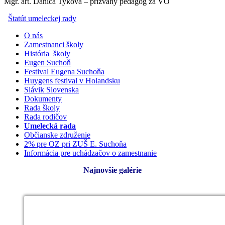
Mgr. art. Danica Tyková – prizvaný pedagóg za VO
Štatút umeleckej rady
O nás
Zamestnanci školy
História školy
Eugen Suchoň
Festival Eugena Suchoňa
Huygens festival v Holandsku
Slávik Slovenska
Dokumenty
Rada školy
Rada rodičov
Umelecká rada
Občianske združenie
2% pre OZ pri ZUŠ E. Suchoňa
Informácia pre uchádzačov o zamestnanie
Najnovšie galérie