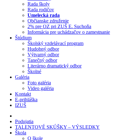
Rada školy
Rada rodičov
Umelecká rada
Občianske združenie
2% pre OZ pri ZUŠ E. Suchoňa
Informácia pre uchádzačov o zamestnanie
Štúdium
Školský vzdelávací program
Hudobný odbor
Výtvarný odbor
Tanečný odbor
Literárno dramatický odbor
Školné
Galéria
Foto galéria
Video galéria
Kontakt
E-prihláška
IZUŠ
Podujatia
TALENTOVÉ SKÚŠKY – VÝSLEDKY
Škola
O škole