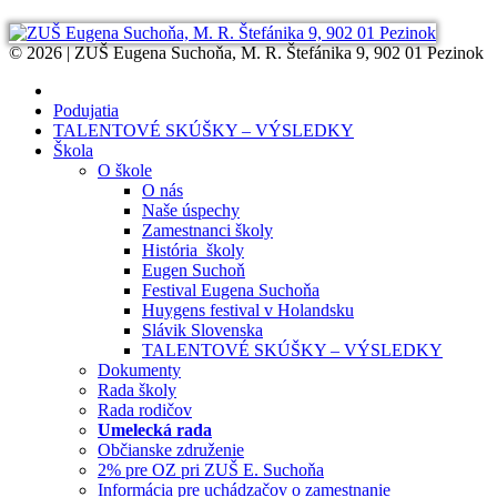
© 2026 | ZUŠ Eugena Suchoňa, M. R. Štefánika 9, 902 01 Pezinok
Podujatia
TALENTOVÉ SKÚŠKY – VÝSLEDKY
Škola
O škole
O nás
Naše úspechy
Zamestnanci školy
História školy
Eugen Suchoň
Festival Eugena Suchoňa
Huygens festival v Holandsku
Slávik Slovenska
TALENTOVÉ SKÚŠKY – VÝSLEDKY
Dokumenty
Rada školy
Rada rodičov
Umelecká rada
Občianske združenie
2% pre OZ pri ZUŠ E. Suchoňa
Informácia pre uchádzačov o zamestnanie