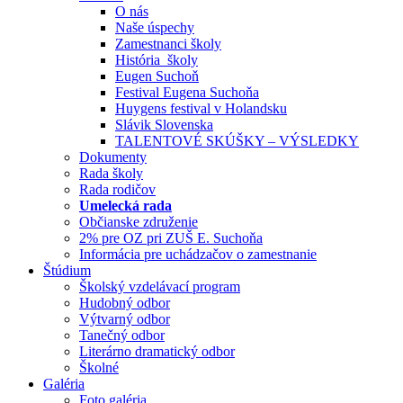
O nás
Naše úspechy
Zamestnanci školy
História školy
Eugen Suchoň
Festival Eugena Suchoňa
Huygens festival v Holandsku
Slávik Slovenska
TALENTOVÉ SKÚŠKY – VÝSLEDKY
Dokumenty
Rada školy
Rada rodičov
Umelecká rada
Občianske združenie
2% pre OZ pri ZUŠ E. Suchoňa
Informácia pre uchádzačov o zamestnanie
Štúdium
Školský vzdelávací program
Hudobný odbor
Výtvarný odbor
Tanečný odbor
Literárno dramatický odbor
Školné
Galéria
Foto galéria