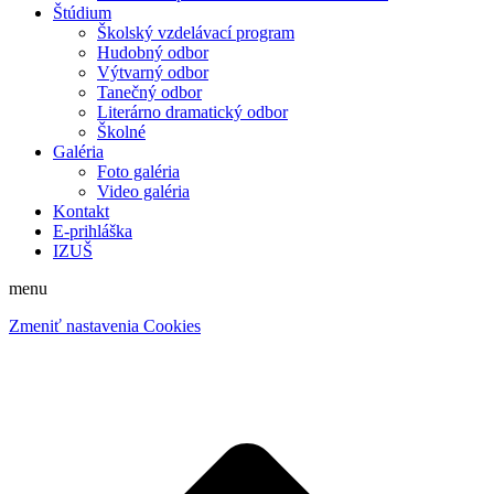
Štúdium
Školský vzdelávací program
Hudobný odbor
Výtvarný odbor
Tanečný odbor
Literárno dramatický odbor
Školné
Galéria
Foto galéria
Video galéria
Kontakt
E-prihláška
IZUŠ
menu
Zmeniť nastavenia Cookies