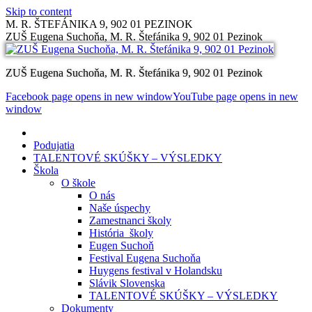
Skip to content
M. R. ŠTEFÁNIKA 9, 902 01 PEZINOK
ZUŠ Eugena Suchoňa, M. R. Štefánika 9, 902 01 Pezinok
ZUŠ Eugena Suchoňa, M. R. Štefánika 9, 902 01 Pezinok
Facebook page opens in new window
YouTube page opens in new
window
Podujatia
TALENTOVÉ SKÚŠKY – VÝSLEDKY
Škola
O škole
O nás
Naše úspechy
Zamestnanci školy
História školy
Eugen Suchoň
Festival Eugena Suchoňa
Huygens festival v Holandsku
Slávik Slovenska
TALENTOVÉ SKÚŠKY – VÝSLEDKY
Dokumenty