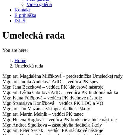
Video galéria
Kontakt
E-prihláška
IZUŠ
Umelecká rada
You are here:
Home
Umelecká rada
Mgr. art. Magdaléna Milčiková – predsedníčka Umeleckej rady
Mgr. art. Judita Andelová ArtD. – vedúca PK spev
Mgr. Jana Bezeková – vedúca PK klávesové nástroje
Mgr. art. Lýdia Cibulová ArtD. – vedúca PK hudobná náuka
Mgr. Ivana Fülöpová – vedúca PK dychové nástroje
Mgr. Stanislava Koníčková – vedúca PK LDO a VO
Mgr. art. Ján Mazán – zástupca riaditeľa školy
Mgr. art. Martin Melník – vedúci PK tanec
Mgr. Helena Roglová – vedúca PK brnkacie a bicie nástroje
Mgr. Andrea Smolková – zástupkyňa riaditeľa školy
Mgr. art. Peter Šesták – vedúci PK sláčikové nástroje