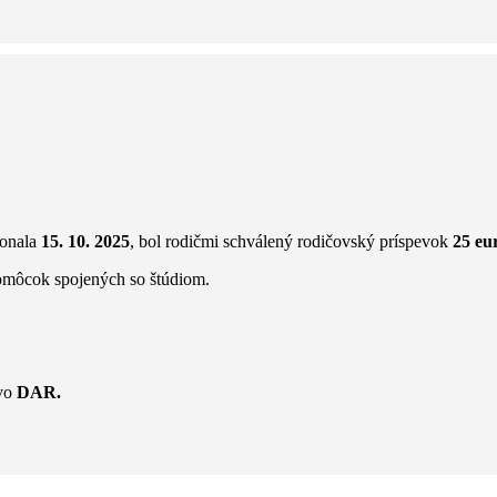
konala
15.
10. 2025
, bol rodičmi schválený rodičovský príspevok
25 eu
pomôcok spojených so štúdiom.
ovo
DAR.