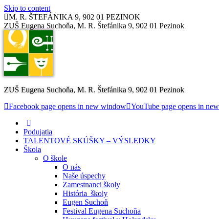
Skip to content
M. R. ŠTEFÁNIKA 9, 902 01 PEZINOK
ZUŠ Eugena Suchoňa, M. R. Štefánika 9, 902 01 Pezinok
ZUŠ Eugena Suchoňa, M. R. Štefánika 9, 902 01 Pezinok
Facebook page opens in new window
YouTube page opens in ne
Podujatia
TALENTOVÉ SKÚŠKY – VÝSLEDKY
Škola
O škole
O nás
Naše úspechy
Zamestnanci školy
História školy
Eugen Suchoň
Festival Eugena Suchoňa