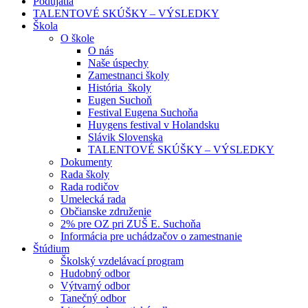
Podujatia
TALENTOVÉ SKÚŠKY – VÝSLEDKY
Škola
O škole
O nás
Naše úspechy
Zamestnanci školy
História školy
Eugen Suchoň
Festival Eugena Suchoňa
Huygens festival v Holandsku
Slávik Slovenska
TALENTOVÉ SKÚŠKY – VÝSLEDKY
Dokumenty
Rada školy
Rada rodičov
Umelecká rada
Občianske združenie
2% pre OZ pri ZUŠ E. Suchoňa
Informácia pre uchádzačov o zamestnanie
Štúdium
Školský vzdelávací program
Hudobný odbor
Výtvarný odbor
Tanečný odbor