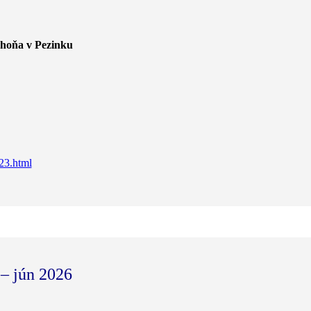
choňa v Pezinku
23.html
 – jún 2026