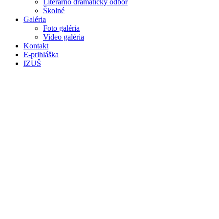
Literárno dramatický odbor
Školné
Galéria
Foto galéria
Video galéria
Kontakt
E-prihláška
IZUŠ