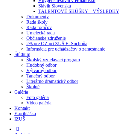
Huygens festival v Holandsku
Slávik Slovenska
TALENTOVÉ SKÚŠKY – VÝSLEDKY
Dokumenty
Rada školy
Rada rodičov
Umelecká rada
Občianske združenie
2% pre OZ pri ZUŠ E. Suchoňa
Informácia pre uchádzačov o zamestnanie
Štúdium
Školský vzdelávací program
Hudobný odbor
Výtvarný odbor
Tanečný odbor
Literárno dramatický odbor
Školné
Galéria
Foto galéria
Video galéria
Kontakt
E-prihláška
IZUŠ