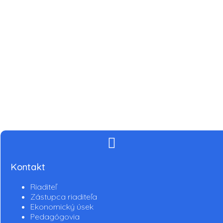
Kontakt
Riaditeľ
Zástupca riaditeľa
Ekonomický úsek
Pedagógovia