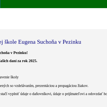
ej škole Eugena Suchoňa v Pezinku
uchoňa v Pezinku!
šich daní za rok 2025.
avenie školy
ených so vzdelávaním, prezentáciou a propagáciou žiakov.
í vyplniť údaje o daňovníkovi, údaje o prijímateľovi a odovzdať ho 