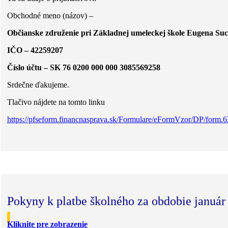
Obchodné meno (názov) –
Občianske združenie pri Základnej umeleckej škole Eugena Su
IČO – 42259207
Číslo účtu – SK 76 0200 000 000 3085569258
Srdečne ďakujeme.
Tlačivo nájdete na tomto linku
https://pfseform.financnasprava.sk/Formulare/eFormVzor/DP/form.6
Pokyny k platbe školného za obdobie január
Kliknite pre zobrazenie