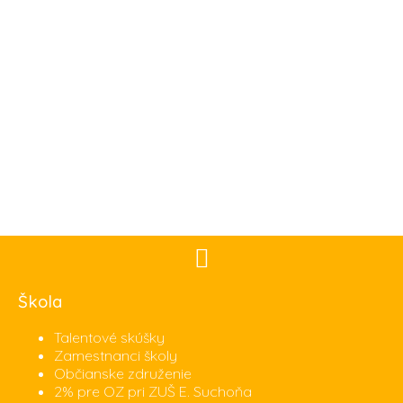
Škola
Talentové skúšky
Zamestnanci školy
Občianske združenie
2% pre OZ pri ZUŠ E. Suchoňa