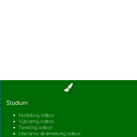
Štúdium
Hudobný odbor
Výtvarný odbor
Tanečný odbor
Literárno dramatický odbor