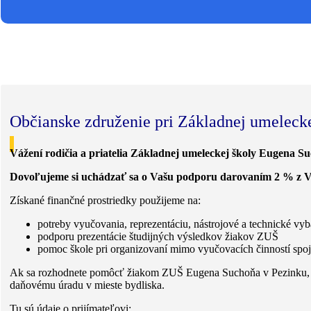
Občianske združenie pri Základnej umeleck
Vážení rodičia a priatelia Základnej umeleckej školy Eugena S
Dovoľujeme si uchádzať sa o Vašu podporu darovaním 2 % z Va
Získané finančné prostriedky použijeme na:
potreby vyučovania, reprezentáciu, nástrojové a technické vyb
podporu prezentácie študijných výsledkov žiakov ZUŠ
pomoc škole pri organizovaní mimo vyučovacích činností spoj
Ak sa rozhodnete pomôcť žiakom ZUŠ Eugena Suchoňa v Pezinku, stač
daňovému úradu v mieste bydliska.
Tu sú údaje o prijímateľovi: