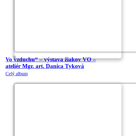
Vo vzduchu“ – výstava žiakov VO –
ateliér Mgr. art. Danica Tyková
Celý album