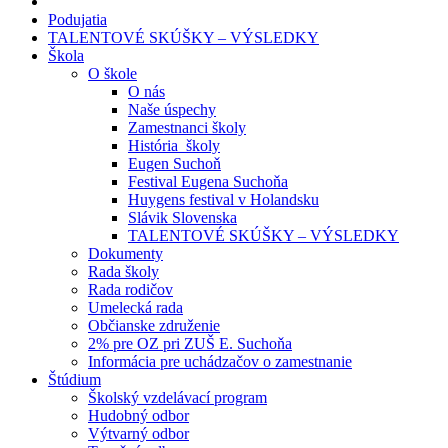
Podujatia
TALENTOVÉ SKÚŠKY – VÝSLEDKY
Škola
O škole
O nás
Naše úspechy
Zamestnanci školy
História školy
Eugen Suchoň
Festival Eugena Suchoňa
Huygens festival v Holandsku
Slávik Slovenska
TALENTOVÉ SKÚŠKY – VÝSLEDKY
Dokumenty
Rada školy
Rada rodičov
Umelecká rada
Občianske združenie
2% pre OZ pri ZUŠ E. Suchoňa
Informácia pre uchádzačov o zamestnanie
Štúdium
Školský vzdelávací program
Hudobný odbor
Výtvarný odbor