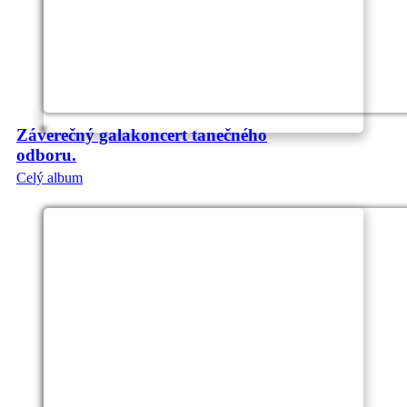
Záverečný galakoncert tanečného
odboru.
Celý album