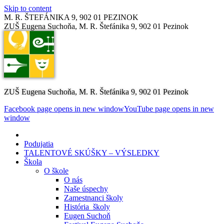
Skip to content
M. R. ŠTEFÁNIKA 9, 902 01 PEZINOK
ZUŠ Eugena Suchoňa, M. R. Štefánika 9, 902 01 Pezinok
ZUŠ Eugena Suchoňa, M. R. Štefánika 9, 902 01 Pezinok
Facebook page opens in new window
YouTube page opens in new
window
Podujatia
TALENTOVÉ SKÚŠKY – VÝSLEDKY
Škola
O škole
O nás
Naše úspechy
Zamestnanci školy
História školy
Eugen Suchoň