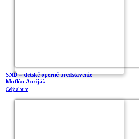
SND – detské operné predstavenie
Muflón Ancijáš
Celý album