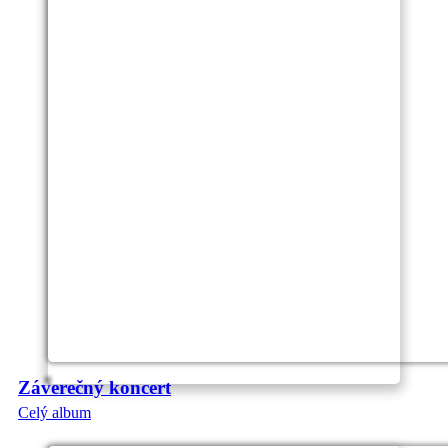
Záverečný koncert
Celý album