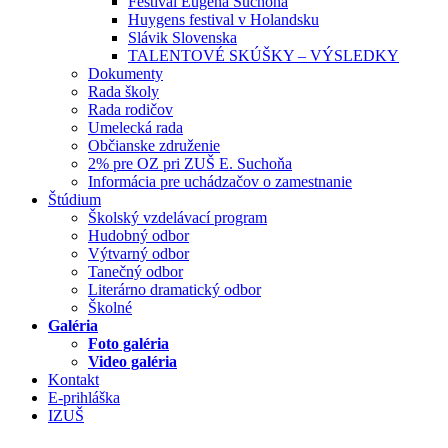
Festival Eugena Suchoňa
Huygens festival v Holandsku
Slávik Slovenska
TALENTOVÉ SKÚŠKY – VÝSLEDKY
Dokumenty
Rada školy
Rada rodičov
Umelecká rada
Občianske združenie
2% pre OZ pri ZUŠ E. Suchoňa
Informácia pre uchádzačov o zamestnanie
Štúdium
Školský vzdelávací program
Hudobný odbor
Výtvarný odbor
Tanečný odbor
Literárno dramatický odbor
Školné
Galéria
Foto galéria
Video galéria
Kontakt
E-prihláška
IZUŠ