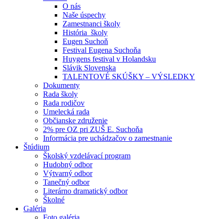
O nás
Naše úspechy
Zamestnanci školy
História školy
Eugen Suchoň
Festival Eugena Suchoňa
Huygens festival v Holandsku
Slávik Slovenska
TALENTOVÉ SKÚŠKY – VÝSLEDKY
Dokumenty
Rada školy
Rada rodičov
Umelecká rada
Občianske združenie
2% pre OZ pri ZUŠ E. Suchoňa
Informácia pre uchádzačov o zamestnanie
Štúdium
Školský vzdelávací program
Hudobný odbor
Výtvarný odbor
Tanečný odbor
Literárno dramatický odbor
Školné
Galéria
Foto galéria