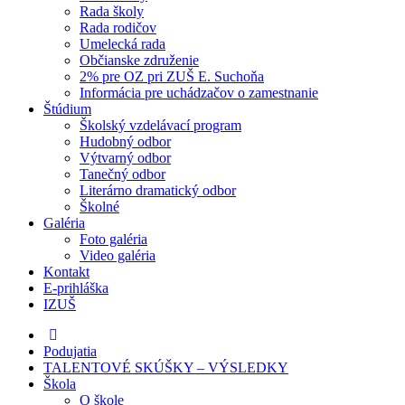
Rada školy
Rada rodičov
Umelecká rada
Občianske združenie
2% pre OZ pri ZUŠ E. Suchoňa
Informácia pre uchádzačov o zamestnanie
Štúdium
Školský vzdelávací program
Hudobný odbor
Výtvarný odbor
Tanečný odbor
Literárno dramatický odbor
Školné
Galéria
Foto galéria
Video galéria
Kontakt
E-prihláška
IZUŠ
Podujatia
TALENTOVÉ SKÚŠKY – VÝSLEDKY
Škola
O škole