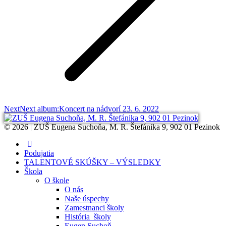
Next
Next album:
Koncert na nádvorí 23. 6. 2022
© 2026 | ZUŠ Eugena Suchoňa, M. R. Štefánika 9, 902 01 Pezinok
Podujatia
TALENTOVÉ SKÚŠKY – VÝSLEDKY
Škola
O škole
O nás
Naše úspechy
Zamestnanci školy
História školy
Eugen Suchoň