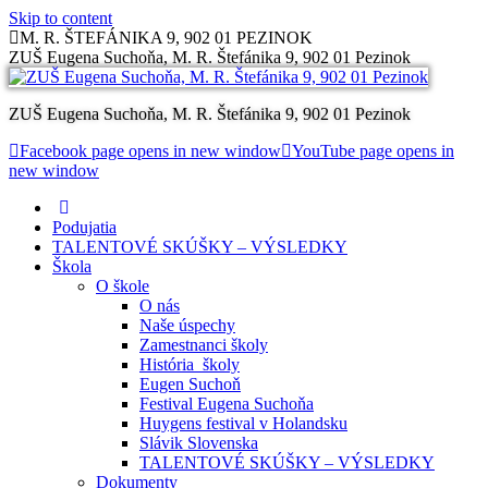
Skip to content
M. R. ŠTEFÁNIKA 9, 902 01 PEZINOK
ZUŠ Eugena Suchoňa, M. R. Štefánika 9, 902 01 Pezinok
ZUŠ Eugena Suchoňa, M. R. Štefánika 9, 902 01 Pezinok
Facebook page opens in new window
YouTube page opens in
new window
Podujatia
TALENTOVÉ SKÚŠKY – VÝSLEDKY
Škola
O škole
O nás
Naše úspechy
Zamestnanci školy
História školy
Eugen Suchoň
Festival Eugena Suchoňa
Huygens festival v Holandsku
Slávik Slovenska
TALENTOVÉ SKÚŠKY – VÝSLEDKY
Dokumenty