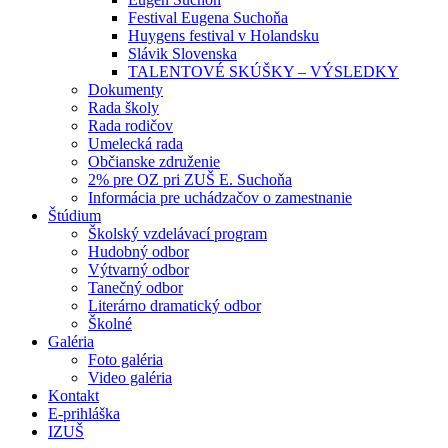
Festival Eugena Suchoňa
Huygens festival v Holandsku
Slávik Slovenska
TALENTOVÉ SKÚŠKY – VÝSLEDKY
Dokumenty
Rada školy
Rada rodičov
Umelecká rada
Občianske združenie
2% pre OZ pri ZUŠ E. Suchoňa
Informácia pre uchádzačov o zamestnanie
Štúdium
Školský vzdelávací program
Hudobný odbor
Výtvarný odbor
Tanečný odbor
Literárno dramatický odbor
Školné
Galéria
Foto galéria
Video galéria
Kontakt
E-prihláška
IZUŠ