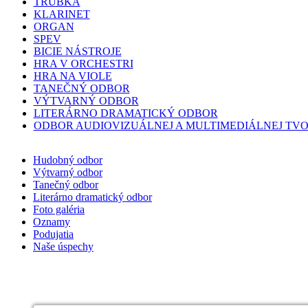
TRÚBKA
KLARINET
ORGAN
SPEV
BICIE NÁSTROJE
HRA V ORCHESTRI
HRA NA VIOLE
TANEČNÝ ODBOR
VÝTVARNÝ ODBOR
LITERÁRNO DRAMATICKÝ ODBOR
ODBOR AUDIOVIZUÁLNEJ A MULTIMEDIÁLNEJ TV
Hudobný odbor
Výtvarný odbor
Tanečný odbor
Literárno dramatický odbor
Foto galéria
Oznamy
Podujatia
Naše úspechy