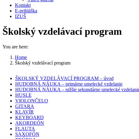
Kontakt
E-prihláška
IZUŠ
Školský vzdelávací program
You are here:
Home
Školský vzdelávací program
ŠKOLSKÝ VZDELÁVACÍ PROGRAM – úvod
HUDOBNÁ NÁUKA – primárne umelecké vzdelanie
HUDOBNÁ NÁUKA – nižšie sekundárne umelecké vzdelani
HUSLE
VIOLONČELO
GITARA
KLAVÍR
KEYBOARD
AKORDEÓN
FLAUTA
SAXOFÓN