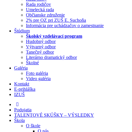
Rada rodičov
Umelecká rada
Občianske združenie
2% pre OZ pri ZUŠ E. Suchoňa
Informácia pre uchádzačov o zamestnanie
Štúdium
Školský vzdelávací program
Hudobný odbor
Výtvarný odbor
Tanečný odbor
Literárno dramatický odbor
Školné
Galéria
Foto galéria
Video galéria
Kontakt
E-prihláška
IZUŠ
Podujatia
TALENTOVÉ SKÚŠKY – VÝSLEDKY
Škola
O škole
O nás