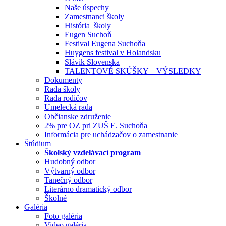
Naše úspechy
Zamestnanci školy
História školy
Eugen Suchoň
Festival Eugena Suchoňa
Huygens festival v Holandsku
Slávik Slovenska
TALENTOVÉ SKÚŠKY – VÝSLEDKY
Dokumenty
Rada školy
Rada rodičov
Umelecká rada
Občianske združenie
2% pre OZ pri ZUŠ E. Suchoňa
Informácia pre uchádzačov o zamestnanie
Štúdium
Školský vzdelávací program
Hudobný odbor
Výtvarný odbor
Tanečný odbor
Literárno dramatický odbor
Školné
Galéria
Foto galéria
Video galéria