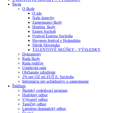
Škola
O škole
O nás
Naše úspechy
Zamestnanci školy
História školy
Eugen Suchoň
Festival Eugena Suchoňa
Huygens festival v Holandsku
Slávik Slovenska
TALENTOVÉ SKÚŠKY – VÝSLEDKY
Dokumenty
Rada školy
Rada rodičov
Umelecká rada
Občianske združenie
2% pre OZ pri ZUŠ E. Suchoňa
Informácia pre uchádzačov o zamestnanie
Štúdium
Školský vzdelávací program
Hudobný odbor
Výtvarný odbor
Tanečný odbor
Literárno dramatický odbor