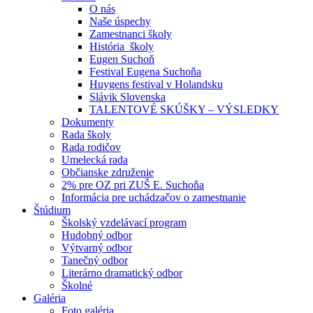
O nás
Naše úspechy
Zamestnanci školy
História školy
Eugen Suchoň
Festival Eugena Suchoňa
Huygens festival v Holandsku
Slávik Slovenska
TALENTOVÉ SKÚŠKY – VÝSLEDKY
Dokumenty
Rada školy
Rada rodičov
Umelecká rada
Občianske združenie
2% pre OZ pri ZUŠ E. Suchoňa
Informácia pre uchádzačov o zamestnanie
Štúdium
Školský vzdelávací program
Hudobný odbor
Výtvarný odbor
Tanečný odbor
Literárno dramatický odbor
Školné
Galéria
Foto galéria