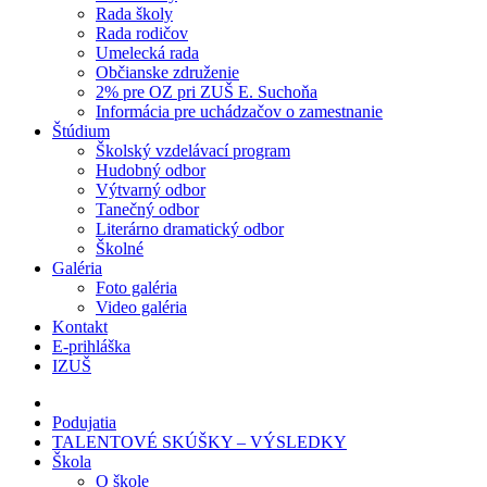
Rada školy
Rada rodičov
Umelecká rada
Občianske združenie
2% pre OZ pri ZUŠ E. Suchoňa
Informácia pre uchádzačov o zamestnanie
Štúdium
Školský vzdelávací program
Hudobný odbor
Výtvarný odbor
Tanečný odbor
Literárno dramatický odbor
Školné
Galéria
Foto galéria
Video galéria
Kontakt
E-prihláška
IZUŠ
Podujatia
TALENTOVÉ SKÚŠKY – VÝSLEDKY
Škola
O škole