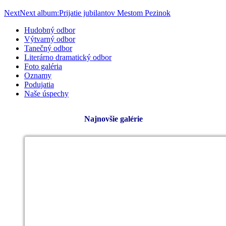
Next
Next album:
Prijatie jubilantov Mestom Pezinok
Hudobný odbor
Výtvarný odbor
Tanečný odbor
Literárno dramatický odbor
Foto galéria
Oznamy
Podujatia
Naše úspechy
Najnovšie galérie