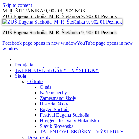
Skip to content
M. R. ŠTEFÁNIKA 9, 902 01 PEZINOK
ZUŠ Eugena Suchoňa, M. R. Štefánika 9, 902 01 Pezinok
ZUŠ Eugena Suchoňa, M. R. Štefánika 9, 902 01 Pezinok
Facebook page opens in new window
YouTube page opens in new
window
Podujatia
TALENTOVÉ SKÚŠKY – VÝSLEDKY
Škola
O škole
O nás
Naše úspechy
Zamestnanci školy
História školy
Eugen Suchoň
Festival Eugena Suchoňa
Huygens festival v Holandsku
Slávik Slovenska
TALENTOVÉ SKÚŠKY – VÝSLEDKY
Dokumenty