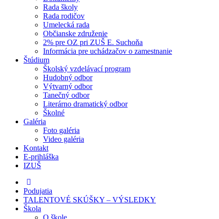
Rada školy
Rada rodičov
Umelecká rada
Občianske združenie
2% pre OZ pri ZUŠ E. Suchoňa
Informácia pre uchádzačov o zamestnanie
Štúdium
Školský vzdelávací program
Hudobný odbor
Výtvarný odbor
Tanečný odbor
Literárno dramatický odbor
Školné
Galéria
Foto galéria
Video galéria
Kontakt
E-prihláška
IZUŠ
Podujatia
TALENTOVÉ SKÚŠKY – VÝSLEDKY
Škola
O škole