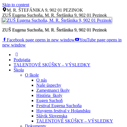
Skip to content
M. R. ŠTEFÁNIKA 9, 902 01 PEZINOK
ZUŠ Eugena Suchoňa, M. R. Štefánika 9, 902 01 Pezinok
ZUŠ Eugena Suchoňa, M. R. Štefánika 9, 902 01 Pezinok
Facebook page opens in new window
YouTube page opens in
new window
Podujatia
TALENTOVÉ SKÚŠKY – VÝSLEDKY
Škola
O škole
O nás
Naše úspechy
Zamestnanci školy
História školy
Eugen Suchoň
Festival Eugena Suchoňa
Huygens festival v Holandsku
Slávik Slovenska
TALENTOVÉ SKÚŠKY – VÝSLEDKY
Dokumenty