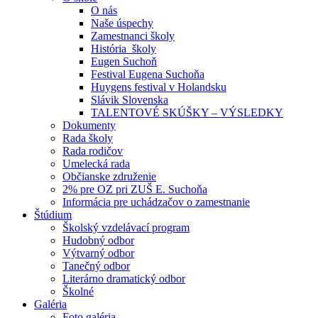
O nás
Naše úspechy
Zamestnanci školy
História školy
Eugen Suchoň
Festival Eugena Suchoňa
Huygens festival v Holandsku
Slávik Slovenska
TALENTOVÉ SKÚŠKY – VÝSLEDKY
Dokumenty
Rada školy
Rada rodičov
Umelecká rada
Občianske združenie
2% pre OZ pri ZUŠ E. Suchoňa
Informácia pre uchádzačov o zamestnanie
Štúdium
Školský vzdelávací program
Hudobný odbor
Výtvarný odbor
Tanečný odbor
Literárno dramatický odbor
Školné
Galéria
Foto galéria