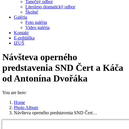
Tanečný odbor
Literárno dramatický odbor
Školné
Galéria
Foto galéria
Video galéria
Kontakt
E-prihláška
IZUŠ
Návšteva operného
predstavenia SND Čert a Káča
od Antonína Dvořáka
You are here:
Home
Photo Album
Návšteva operného predstavenia SND Čert…