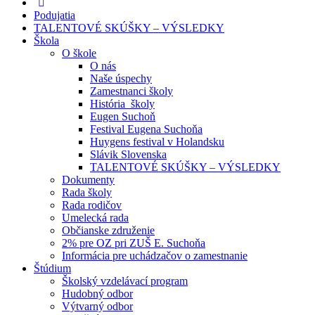
Podujatia
TALENTOVÉ SKÚŠKY – VÝSLEDKY
Škola
O škole
O nás
Naše úspechy
Zamestnanci školy
História školy
Eugen Suchoň
Festival Eugena Suchoňa
Huygens festival v Holandsku
Slávik Slovenska
TALENTOVÉ SKÚŠKY – VÝSLEDKY
Dokumenty
Rada školy
Rada rodičov
Umelecká rada
Občianske združenie
2% pre OZ pri ZUŠ E. Suchoňa
Informácia pre uchádzačov o zamestnanie
Štúdium
Školský vzdelávací program
Hudobný odbor
Výtvarný odbor