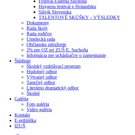
Festival Eugena Suchoňa
Huygens festival v Holandsku
Slávik Slovenska
TALENTOVÉ SKÚŠKY – VÝSLEDKY
Dokumenty
Rada školy
Rada rodičov
Umelecká rada
Občianske združenie
2% pre OZ pri ZUŠ E. Suchoňa
Informácia pre uchádzačov o zamestnanie
Štúdium
Školský vzdelávací program
Hudobný odbor
Výtvarný odbor
Tanečný odbor
Literárno dramatický odbor
Školné
Galéria
Foto galéria
Video galéria
Kontakt
E-prihláška
IZUŠ