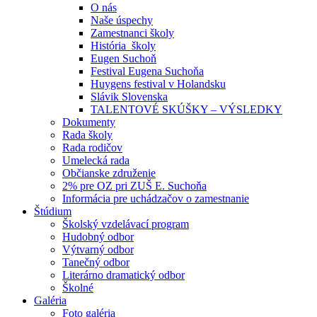
O nás
Naše úspechy
Zamestnanci školy
História školy
Eugen Suchoň
Festival Eugena Suchoňa
Huygens festival v Holandsku
Slávik Slovenska
TALENTOVÉ SKÚŠKY – VÝSLEDKY
Dokumenty
Rada školy
Rada rodičov
Umelecká rada
Občianske združenie
2% pre OZ pri ZUŠ E. Suchoňa
Informácia pre uchádzačov o zamestnanie
Štúdium
Školský vzdelávací program
Hudobný odbor
Výtvarný odbor
Tanečný odbor
Literárno dramatický odbor
Školné
Galéria
Foto galéria