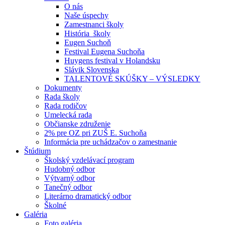
O nás
Naše úspechy
Zamestnanci školy
História školy
Eugen Suchoň
Festival Eugena Suchoňa
Huygens festival v Holandsku
Slávik Slovenska
TALENTOVÉ SKÚŠKY – VÝSLEDKY
Dokumenty
Rada školy
Rada rodičov
Umelecká rada
Občianske združenie
2% pre OZ pri ZUŠ E. Suchoňa
Informácia pre uchádzačov o zamestnanie
Štúdium
Školský vzdelávací program
Hudobný odbor
Výtvarný odbor
Tanečný odbor
Literárno dramatický odbor
Školné
Galéria
Foto galéria