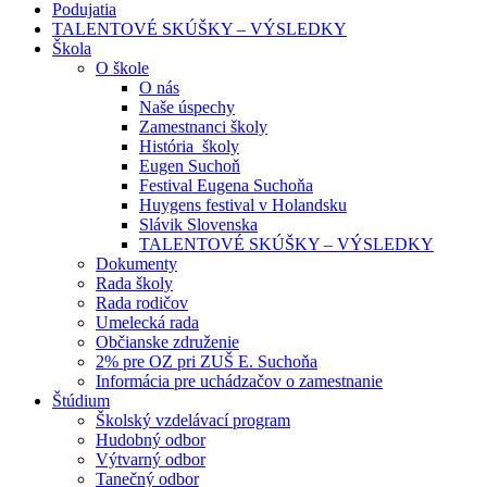
Podujatia
TALENTOVÉ SKÚŠKY – VÝSLEDKY
Škola
O škole
O nás
Naše úspechy
Zamestnanci školy
História školy
Eugen Suchoň
Festival Eugena Suchoňa
Huygens festival v Holandsku
Slávik Slovenska
TALENTOVÉ SKÚŠKY – VÝSLEDKY
Dokumenty
Rada školy
Rada rodičov
Umelecká rada
Občianske združenie
2% pre OZ pri ZUŠ E. Suchoňa
Informácia pre uchádzačov o zamestnanie
Štúdium
Školský vzdelávací program
Hudobný odbor
Výtvarný odbor
Tanečný odbor