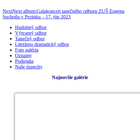
Next
Next album:
Galakoncert tanečného odboru ZUŠ Eugena
Suchoňa v Pezinku – 17. jún 2023
Hudobný odbor
Výtvarný odbor
Tanečný odbor
Literárno dramatický odbor
Foto galéria
Oznamy
Podujatia
Naše úspechy
Najnovšie galérie