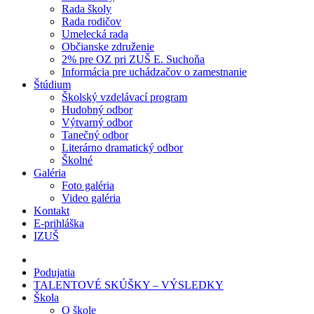
Rada školy
Rada rodičov
Umelecká rada
Občianske združenie
2% pre OZ pri ZUŠ E. Suchoňa
Informácia pre uchádzačov o zamestnanie
Štúdium
Školský vzdelávací program
Hudobný odbor
Výtvarný odbor
Tanečný odbor
Literárno dramatický odbor
Školné
Galéria
Foto galéria
Video galéria
Kontakt
E-prihláška
IZUŠ
Podujatia
TALENTOVÉ SKÚŠKY – VÝSLEDKY
Škola
O škole