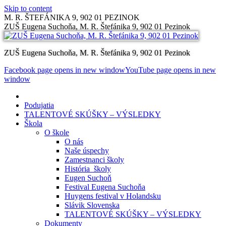
Skip to content
M. R. ŠTEFÁNIKA 9, 902 01 PEZINOK
ZUŠ Eugena Suchoňa, M. R. Štefánika 9, 902 01 Pezinok
ZUŠ Eugena Suchoňa, M. R. Štefánika 9, 902 01 Pezinok
Facebook page opens in new window
YouTube page opens in new
window
Podujatia
TALENTOVÉ SKÚŠKY – VÝSLEDKY
Škola
O škole
O nás
Naše úspechy
Zamestnanci školy
História školy
Eugen Suchoň
Festival Eugena Suchoňa
Huygens festival v Holandsku
Slávik Slovenska
TALENTOVÉ SKÚŠKY – VÝSLEDKY
Dokumenty