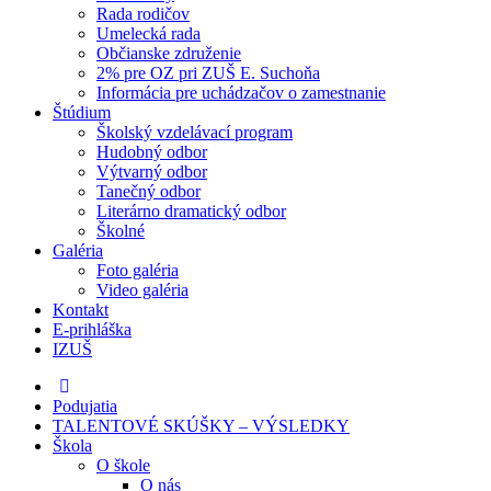
Rada rodičov
Umelecká rada
Občianske združenie
2% pre OZ pri ZUŠ E. Suchoňa
Informácia pre uchádzačov o zamestnanie
Štúdium
Školský vzdelávací program
Hudobný odbor
Výtvarný odbor
Tanečný odbor
Literárno dramatický odbor
Školné
Galéria
Foto galéria
Video galéria
Kontakt
E-prihláška
IZUŠ
Podujatia
TALENTOVÉ SKÚŠKY – VÝSLEDKY
Škola
O škole
O nás