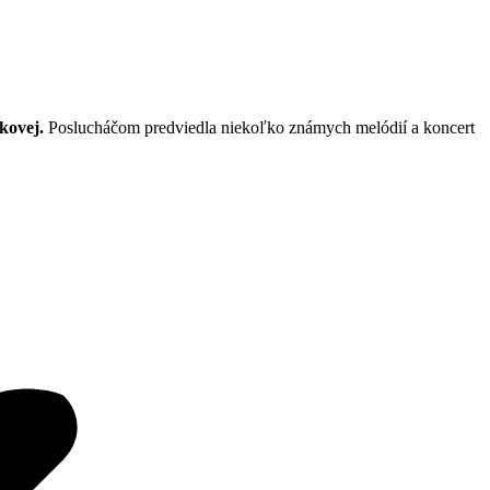
tkovej.
Poslucháčom predviedla niekoľko známych
melódií a koncert