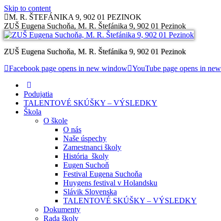
Skip to content
M. R. ŠTEFÁNIKA 9, 902 01 PEZINOK
ZUŠ Eugena Suchoňa, M. R. Štefánika 9, 902 01 Pezinok
ZUŠ Eugena Suchoňa, M. R. Štefánika 9, 902 01 Pezinok
Facebook page opens in new window
YouTube page opens in ne
Podujatia
TALENTOVÉ SKÚŠKY – VÝSLEDKY
Škola
O škole
O nás
Naše úspechy
Zamestnanci školy
História školy
Eugen Suchoň
Festival Eugena Suchoňa
Huygens festival v Holandsku
Slávik Slovenska
TALENTOVÉ SKÚŠKY – VÝSLEDKY
Dokumenty
Rada školy