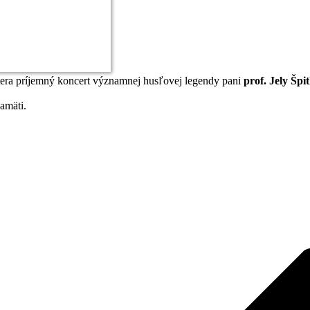
ajtera príjemný koncert významnej husľovej legendy pani
prof. Jely Špi
amäti.