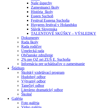
Naše úspechy
Zamestnanci školy
História školy
Eugen Suchoň
Festival Eugena Suchoňa
Huygens festival v Holandsku
Slávik Slovenska
TALENTOVÉ SKÚŠKY – VÝSLEDKY
Dokumenty
Rada školy
Rada rodičov
Umelecká rada
Občianske združenie
2% pre OZ pri ZUŠ E. Suchoňa
Informácia pre uchádzačov o zamestnanie
Štúdium
Školský vzdelávací program
Hudobný odbor
Výtvarný odbor
Tanečný odbor
Literárno dramatický odbor
Školné
Galéria
Foto galéria
Video galéria