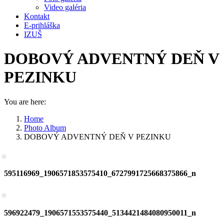
Video galéria
Kontakt
E-prihláška
IZUŠ
DOBOVÝ ADVENTNÝ DEŇ V
PEZINKU
You are here:
Home
Photo Album
DOBOVÝ ADVENTNÝ DEŇ V PEZINKU
595116969_1906571853575410_6727991725668375866_n
596922479_1906571553575440_5134421484080950011_n