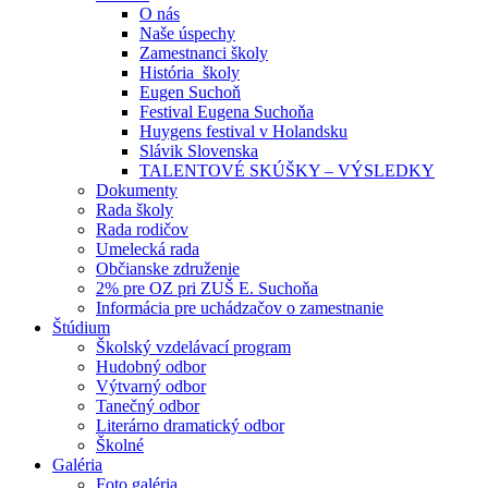
O nás
Naše úspechy
Zamestnanci školy
História školy
Eugen Suchoň
Festival Eugena Suchoňa
Huygens festival v Holandsku
Slávik Slovenska
TALENTOVÉ SKÚŠKY – VÝSLEDKY
Dokumenty
Rada školy
Rada rodičov
Umelecká rada
Občianske združenie
2% pre OZ pri ZUŠ E. Suchoňa
Informácia pre uchádzačov o zamestnanie
Štúdium
Školský vzdelávací program
Hudobný odbor
Výtvarný odbor
Tanečný odbor
Literárno dramatický odbor
Školné
Galéria
Foto galéria