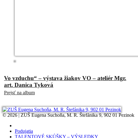
Vo vzduchu“ – výstava žiakov VO – ateliér Mgr.
art. Danica Tyková
Prejsť na album
© 2026 | ZUŠ Eugena Suchoňa, M. R. Štefánika 9, 902 01 Pezinok
Podujatia
TALENTOVÉ SKÚŠKY – VÝSLEDKY