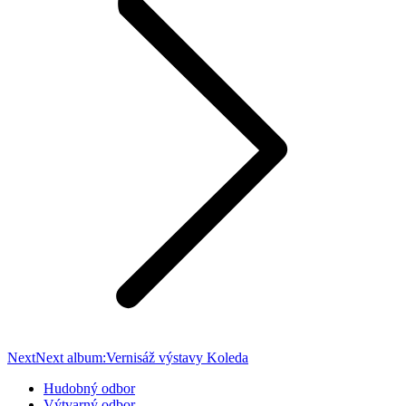
Next
Next album:
Vernisáž výstavy Koleda
Hudobný odbor
Výtvarný odbor