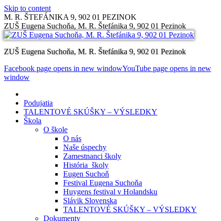
Skip to content
M. R. ŠTEFÁNIKA 9, 902 01 PEZINOK
ZUŠ Eugena Suchoňa, M. R. Štefánika 9, 902 01 Pezinok
ZUŠ Eugena Suchoňa, M. R. Štefánika 9, 902 01 Pezinok
Facebook page opens in new window
YouTube page opens in new
window
Podujatia
TALENTOVÉ SKÚŠKY – VÝSLEDKY
Škola
O škole
O nás
Naše úspechy
Zamestnanci školy
História školy
Eugen Suchoň
Festival Eugena Suchoňa
Huygens festival v Holandsku
Slávik Slovenska
TALENTOVÉ SKÚŠKY – VÝSLEDKY
Dokumenty