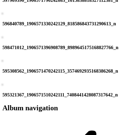
597909390_1906571790242083_1615838818327112381_n
596840789_1906571330242129_818586843731290613_n
598471012_1906571396908789_8989645175168827766_n
595308562_1906571470242115_3574692935168386268_n
595321367_1906571510242111_7408441428087317642_n
Album navigation