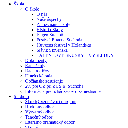
Škola
O škole
O nás
Naše úspechy
Zamestnanci školy
História školy
Eugen Suchoň
Festival Eugena Suchoňa
Huygens festival v Holandsku
Slávik Slovenska
TALENTOVÉ SKÚŠKY – VÝSLEDKY
Dokumenty
Rada školy
Rada rodičov
Umelecká rada
Občianske združenie
2% pre OZ pri ZUŠ E. Suchoňa
Informácia pre uchádzačov o zamestnanie
Štúdium
Školský vzdelávací program
Hudobný odbor
Výtvarný odbor
Tanečný odbor
Literárno dramatický odbor
Školné