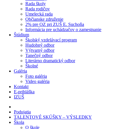
Rada školy
Rada rodičov
Umelecká rada
Občianske združenie
2% pre OZ pri ZUŠ E. Suchoňa
Informácia pre uchádzačov o zamestnanie
Štúdium
Školský vzdelávací program
Hudobný odbor
Výtvarný odbor
Tanečný odbor
Literárno dramatický odbor
Školné
Galéria
Foto galéria
Video galéria
Kontakt
E-prihláška
IZUŠ
Podujatia
TALENTOVÉ SKÚŠKY – VÝSLEDKY
Škola
O škole