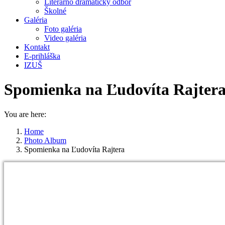
Literárno dramatický odbor
Školné
Galéria
Foto galéria
Video galéria
Kontakt
E-prihláška
IZUŠ
Spomienka na Ľudovíta Rajter
You are here:
Home
Photo Album
Spomienka na Ľudovíta Rajtera