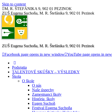
Skip to content
M. R. ŠTEFÁNIKA 9, 902 01 PEZINOK
ZUŠ Eugena Suchoňa, M. R. Štefánika 9, 902 01 Pezinok
ZUŠ Eugena Suchoňa, M. R. Štefánika 9, 902 01 Pezinok
Facebook page opens in new window
YouTube page opens in ne
Podujatia
TALENTOVÉ SKÚŠKY – VÝSLEDKY
Škola
O škole
O nás
Naše úspechy
Zamestnanci školy
História školy
Eugen Suchoň
Festival Eugena Suchoňa