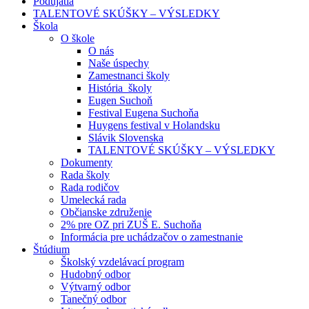
Podujatia
TALENTOVÉ SKÚŠKY – VÝSLEDKY
Škola
O škole
O nás
Naše úspechy
Zamestnanci školy
História školy
Eugen Suchoň
Festival Eugena Suchoňa
Huygens festival v Holandsku
Slávik Slovenska
TALENTOVÉ SKÚŠKY – VÝSLEDKY
Dokumenty
Rada školy
Rada rodičov
Umelecká rada
Občianske združenie
2% pre OZ pri ZUŠ E. Suchoňa
Informácia pre uchádzačov o zamestnanie
Štúdium
Školský vzdelávací program
Hudobný odbor
Výtvarný odbor
Tanečný odbor