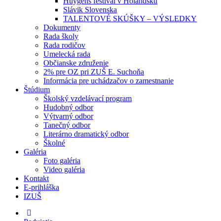
Huygens festival v Holandsku
Slávik Slovenska
TALENTOVÉ SKÚŠKY – VÝSLEDKY
Dokumenty
Rada školy
Rada rodičov
Umelecká rada
Občianske združenie
2% pre OZ pri ZUŠ E. Suchoňa
Informácia pre uchádzačov o zamestnanie
Štúdium
Školský vzdelávací program
Hudobný odbor
Výtvarný odbor
Tanečný odbor
Literárno dramatický odbor
Školné
Galéria
Foto galéria
Video galéria
Kontakt
E-prihláška
IZUŠ