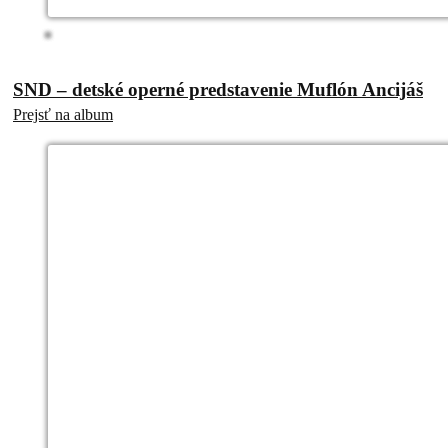
SND – detské operné predstavenie Muflón Ancijáš
Prejsť na album