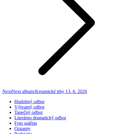
Next
Next album:
Keramické trhy 13. 6. 2026
Hudobný odbor
Výtvarný odbor
Tanečný odbor
Literárno dramatický odbor
Foto galéria
Oznamy
Podujatia