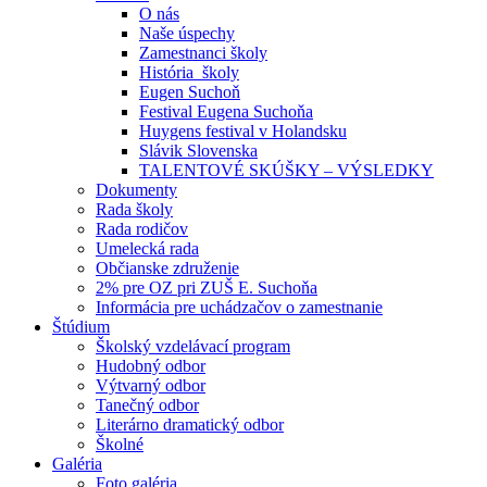
O nás
Naše úspechy
Zamestnanci školy
História školy
Eugen Suchoň
Festival Eugena Suchoňa
Huygens festival v Holandsku
Slávik Slovenska
TALENTOVÉ SKÚŠKY – VÝSLEDKY
Dokumenty
Rada školy
Rada rodičov
Umelecká rada
Občianske združenie
2% pre OZ pri ZUŠ E. Suchoňa
Informácia pre uchádzačov o zamestnanie
Štúdium
Školský vzdelávací program
Hudobný odbor
Výtvarný odbor
Tanečný odbor
Literárno dramatický odbor
Školné
Galéria
Foto galéria