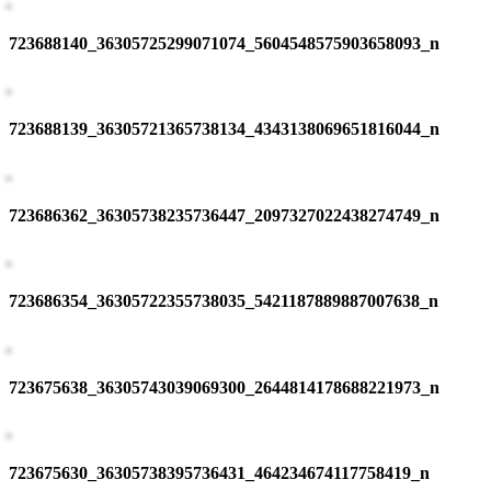
723688140_36305725299071074_5604548575903658093_n
723688139_36305721365738134_4343138069651816044_n
723686362_36305738235736447_2097327022438274749_n
723686354_36305722355738035_5421187889887007638_n
723675638_36305743039069300_2644814178688221973_n
723675630_36305738395736431_464234674117758419_n