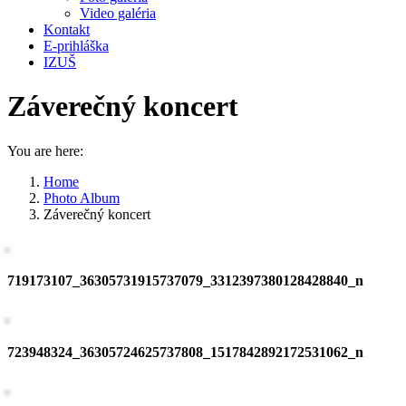
Video galéria
Kontakt
E-prihláška
IZUŠ
Záverečný koncert
You are here:
Home
Photo Album
Záverečný koncert
719173107_36305731915737079_3312397380128428840_n
723948324_36305724625737808_1517842892172531062_n