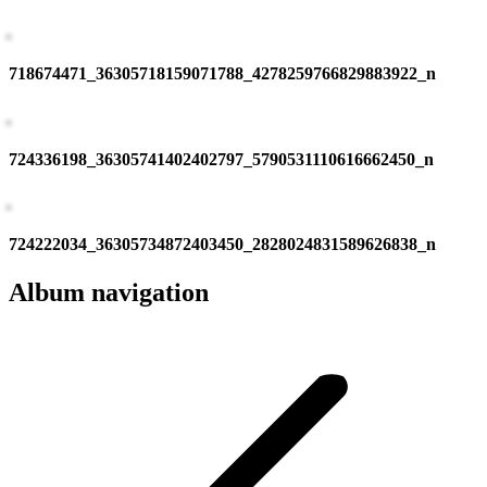
718674471_36305718159071788_4278259766829883922_n
724336198_36305741402402797_5790531110616662450_n
724222034_36305734872403450_2828024831589626838_n
Album navigation