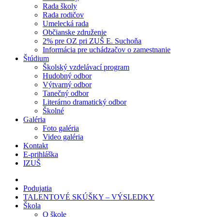
Rada školy
Rada rodičov
Umelecká rada
Občianske združenie
2% pre OZ pri ZUŠ E. Suchoňa
Informácia pre uchádzačov o zamestnanie
Štúdium
Školský vzdelávací program
Hudobný odbor
Výtvarný odbor
Tanečný odbor
Literárno dramatický odbor
Školné
Galéria
Foto galéria
Video galéria
Kontakt
E-prihláška
IZUŠ
Podujatia
TALENTOVÉ SKÚŠKY – VÝSLEDKY
Škola
O škole