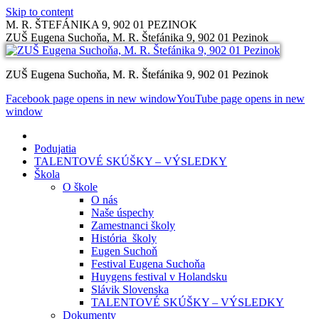
Skip to content
M. R. ŠTEFÁNIKA 9, 902 01 PEZINOK
ZUŠ Eugena Suchoňa, M. R. Štefánika 9, 902 01 Pezinok
ZUŠ Eugena Suchoňa, M. R. Štefánika 9, 902 01 Pezinok
Facebook page opens in new window
YouTube page opens in new
window
Podujatia
TALENTOVÉ SKÚŠKY – VÝSLEDKY
Škola
O škole
O nás
Naše úspechy
Zamestnanci školy
História školy
Eugen Suchoň
Festival Eugena Suchoňa
Huygens festival v Holandsku
Slávik Slovenska
TALENTOVÉ SKÚŠKY – VÝSLEDKY
Dokumenty