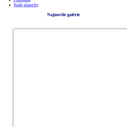
Naše úspechy
Najnovšie galérie