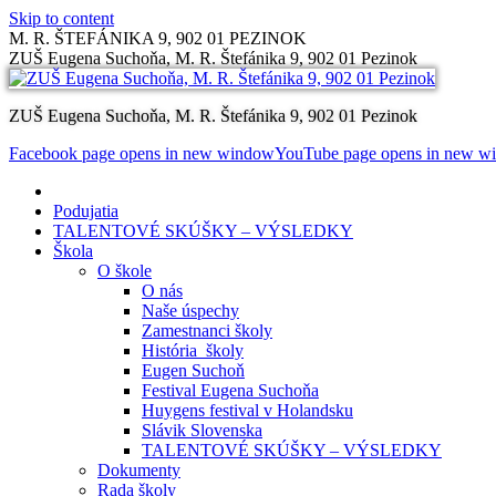
Skip to content
M. R. ŠTEFÁNIKA 9, 902 01 PEZINOK
ZUŠ Eugena Suchoňa, M. R. Štefánika 9, 902 01 Pezinok
ZUŠ Eugena Suchoňa, M. R. Štefánika 9, 902 01 Pezinok
Facebook page opens in new window
YouTube page opens in new w
Podujatia
TALENTOVÉ SKÚŠKY – VÝSLEDKY
Škola
O škole
O nás
Naše úspechy
Zamestnanci školy
História školy
Eugen Suchoň
Festival Eugena Suchoňa
Huygens festival v Holandsku
Slávik Slovenska
TALENTOVÉ SKÚŠKY – VÝSLEDKY
Dokumenty
Rada školy