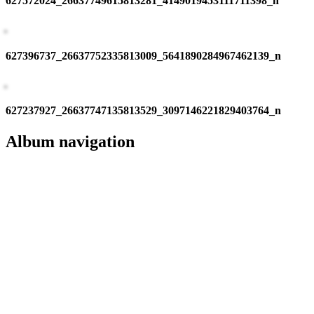
627572024_26637749615813281_4149019453111711398_n
627396737_26637752335813009_5641890284967462139_n
627237927_26637747135813529_3097146221829403764_n
Album navigation