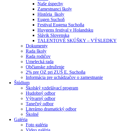
Naše úspechy
Zamestnanci školy
História školy
Eugen Suchoň
Festival Eugena Suchoňa
Huygens festival v Holandsku
Slávik Slovenska
TALENTOVÉ SKÚŠKY – VÝSLEDKY
Dokumenty
Rada školy
Rada rodičov
Umelecká rada
Občianske združenie
2% pre OZ pri ZUŠ E. Suchoňa
Informácia pre uchádzačov o zamestnanie
Štúdium
Školský vzdelávací program
Hudobný odbor
Výtvarný odbor
Tanečný odbor
Literárno dramatický odbor
Školné
Galéria
Foto galéria
Video galéria