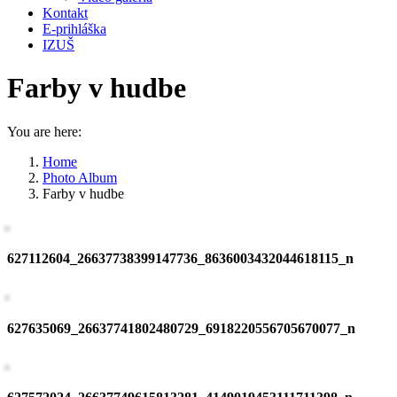
Kontakt
E-prihláška
IZUŠ
Farby v hudbe
You are here:
Home
Photo Album
Farby v hudbe
627112604_26637738399147736_8636003432044618115_n
627635069_26637741802480729_6918220556705670077_n