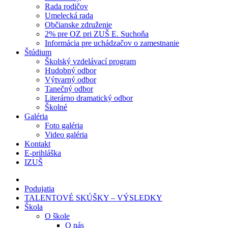
Rada rodičov
Umelecká rada
Občianske združenie
2% pre OZ pri ZUŠ E. Suchoňa
Informácia pre uchádzačov o zamestnanie
Štúdium
Školský vzdelávací program
Hudobný odbor
Výtvarný odbor
Tanečný odbor
Literárno dramatický odbor
Školné
Galéria
Foto galéria
Video galéria
Kontakt
E-prihláška
IZUŠ
Podujatia
TALENTOVÉ SKÚŠKY – VÝSLEDKY
Škola
O škole
O nás