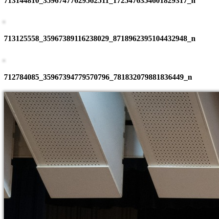
713144810_35967477629562511_1725476354601829317_n
713125558_35967389116238029_8718962395104432948_n
712784085_35967394779570796_781832079881836449_n