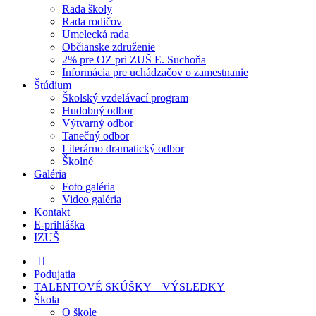
Rada školy
Rada rodičov
Umelecká rada
Občianske združenie
2% pre OZ pri ZUŠ E. Suchoňa
Informácia pre uchádzačov o zamestnanie
Štúdium
Školský vzdelávací program
Hudobný odbor
Výtvarný odbor
Tanečný odbor
Literárno dramatický odbor
Školné
Galéria
Foto galéria
Video galéria
Kontakt
E-prihláška
IZUŠ
Podujatia
TALENTOVÉ SKÚŠKY – VÝSLEDKY
Škola
O škole