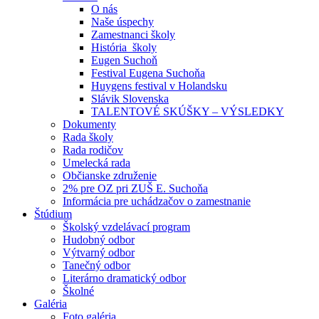
O nás
Naše úspechy
Zamestnanci školy
História školy
Eugen Suchoň
Festival Eugena Suchoňa
Huygens festival v Holandsku
Slávik Slovenska
TALENTOVÉ SKÚŠKY – VÝSLEDKY
Dokumenty
Rada školy
Rada rodičov
Umelecká rada
Občianske združenie
2% pre OZ pri ZUŠ E. Suchoňa
Informácia pre uchádzačov o zamestnanie
Štúdium
Školský vzdelávací program
Hudobný odbor
Výtvarný odbor
Tanečný odbor
Literárno dramatický odbor
Školné
Galéria
Foto galéria