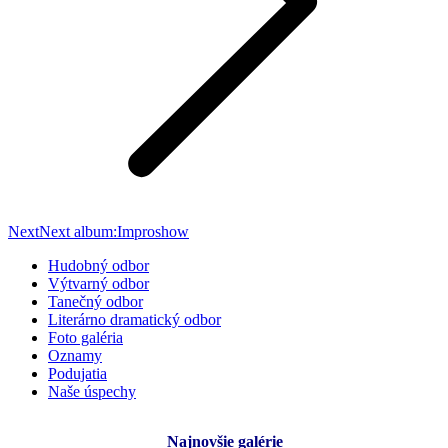
Next
Next album:
Improshow
Hudobný odbor
Výtvarný odbor
Tanečný odbor
Literárno dramatický odbor
Foto galéria
Oznamy
Podujatia
Naše úspechy
Najnovšie galérie