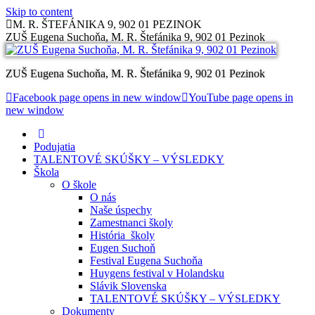
Skip to content
M. R. ŠTEFÁNIKA 9, 902 01 PEZINOK
ZUŠ Eugena Suchoňa, M. R. Štefánika 9, 902 01 Pezinok
ZUŠ Eugena Suchoňa, M. R. Štefánika 9, 902 01 Pezinok
Facebook page opens in new window
YouTube page opens in
new window
Podujatia
TALENTOVÉ SKÚŠKY – VÝSLEDKY
Škola
O škole
O nás
Naše úspechy
Zamestnanci školy
História školy
Eugen Suchoň
Festival Eugena Suchoňa
Huygens festival v Holandsku
Slávik Slovenska
TALENTOVÉ SKÚŠKY – VÝSLEDKY
Dokumenty