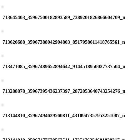
713645403_35967500182893589_7389201826866604709_n
713626688_35967388042904803_8517958611418765561_n
713471085_35967489652894642_9144518950027737504_n
713288878_35967395436237397_2872053640743254276_n
713144810_35967494629560811_4310947357953251087_n