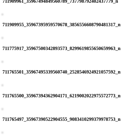
711909961_35967494849560789_737798792402437779_n
711909955_35967395959570678_3856556608790481317_n
711775917_35967500342893573_8299619855650659963_n
711765501_35967495339560740_2528546924921057592_n
711765500_35967394362904171_6219002022975572773_n
711765497_35967390522904555_9083410299379978753_n