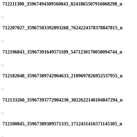
712211300_35967494309560843_8241865507916068298_n
712207027_35967503392893268_7624224378378847815_n
712196843_35967391649571109_5471230170058094744_n
712182048_35967389742904633_2109697826952537955_n
712133260_35967393772904230_3022622140104847294_n
712100845_35967389389571335_1712431416571145305_n