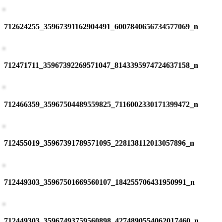
712624255_35967391162904491_6007840656734577069_n
712471711_35967392269571047_8143395974724637158_n
712466359_35967504489559825_7116002330171399472_n
712455019_35967391789571095_228138112013057896_n
712449303_35967501669560107_184255706431950991_n
712449303_35967493759560898_4274890554062017460_n