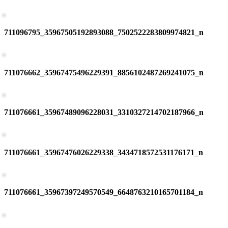
711096795_35967505192893088_7502522283809974821_n
711076662_35967475496229391_8856102487269241075_n
711076661_35967489096228031_3310327214702187966_n
711076661_35967476026229338_3434718572531176171_n
711076661_35967397249570549_6648763210165701184_n