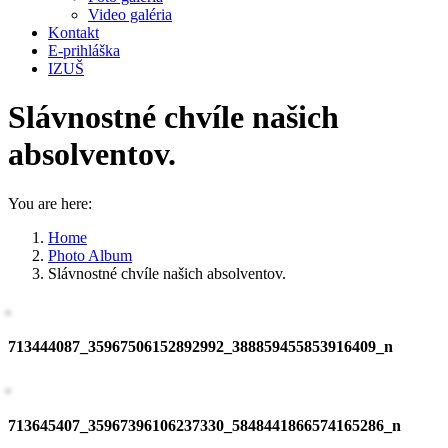
Video galéria
Kontakt
E-prihláška
IZUŠ
Slávnostné chvíle našich
absolventov.
You are here:
Home
Photo Album
Slávnostné chvíle našich absolventov.
713444087_35967506152892992_388859455853916409_n
713645407_35967396106237330_5848441866574165286_n