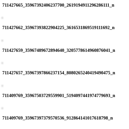
711427665_35967392406237700_2619194911296286111_n
711427662_35967393822904225_3616531869519111692_n
711427659_35967489672894640_3205778614960876041_n
711427657_35967397866237154_8080265240419490475_n
711409769_35967503729559901_5194097441974779693_n
711409769_35967397379570536_912864141017618798_n