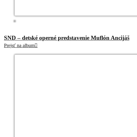
SND – detské operné predstavenie Muflón Ancijáš
Prejsť na album