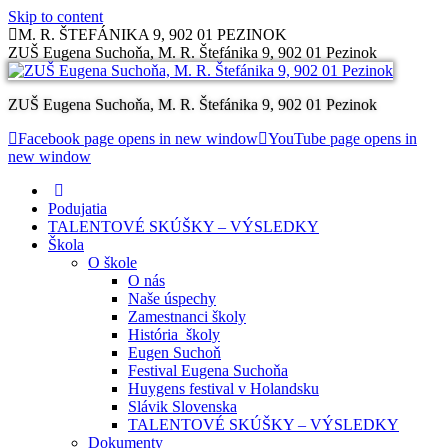
Skip to content
M. R. ŠTEFÁNIKA 9, 902 01 PEZINOK
ZUŠ Eugena Suchoňa, M. R. Štefánika 9, 902 01 Pezinok
ZUŠ Eugena Suchoňa, M. R. Štefánika 9, 902 01 Pezinok
Facebook page opens in new window
YouTube page opens in
new window
Podujatia
TALENTOVÉ SKÚŠKY – VÝSLEDKY
Škola
O škole
O nás
Naše úspechy
Zamestnanci školy
História školy
Eugen Suchoň
Festival Eugena Suchoňa
Huygens festival v Holandsku
Slávik Slovenska
TALENTOVÉ SKÚŠKY – VÝSLEDKY
Dokumenty