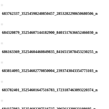
683762337_35254598240850457_2853282298650680506_n
684320879_35254607144182900_8401517636652466030_n
686163369_35254604460849835_8416515078453230255_n
683814095_35254602770850004_2393743043354773103_n
683782401_35254601647516783_1723187463893220374_n
684157082_35254602207516727_206561239023108695_n