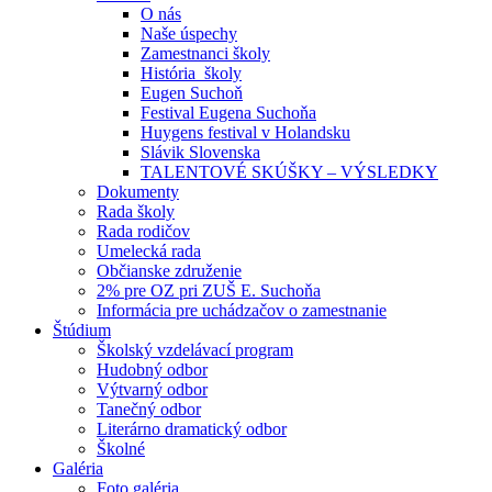
O nás
Naše úspechy
Zamestnanci školy
História školy
Eugen Suchoň
Festival Eugena Suchoňa
Huygens festival v Holandsku
Slávik Slovenska
TALENTOVÉ SKÚŠKY – VÝSLEDKY
Dokumenty
Rada školy
Rada rodičov
Umelecká rada
Občianske združenie
2% pre OZ pri ZUŠ E. Suchoňa
Informácia pre uchádzačov o zamestnanie
Štúdium
Školský vzdelávací program
Hudobný odbor
Výtvarný odbor
Tanečný odbor
Literárno dramatický odbor
Školné
Galéria
Foto galéria