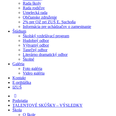
Rada školy
Rada rodičov
Umelecká rada
Občianske združenie
2% pre OZ pri ZUŠ E. Suchoňa
Informácia pre uchádzačov o zamestnanie
Štúdium
Školský vzdelávací program
Hudobný odbor
Výtvarný odbor
Tanečný odbor
Literárno dramatický odbor
Školné
Galéria
Foto galéria
Video galéria
Kontakt
E-prihláška
IZUŠ
Podujatia
TALENTOVÉ SKÚŠKY – VÝSLEDKY
Škola
O škole