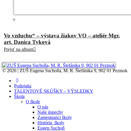
Vo vzduchu“ – výstava žiakov VO – ateliér Mgr.
art. Danica Tyková
Prejsť na album
© 2026 | ZUŠ Eugena Suchoňa, M. R. Štefánika 9, 902 01 Pezinok
Podujatia
TALENTOVÉ SKÚŠKY – VÝSLEDKY
Škola
O škole
O nás
Naše úspechy
Zamestnanci školy
História školy
Eugen Suchoň