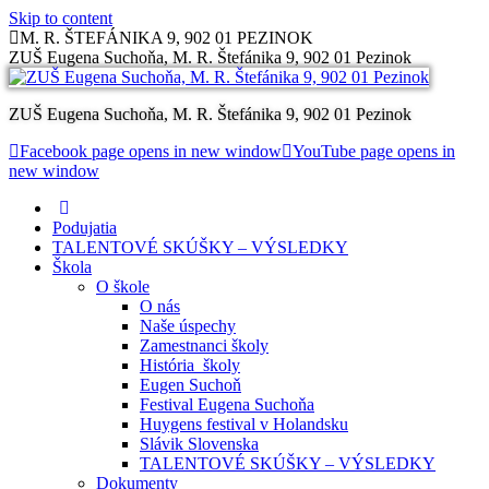
Skip to content
M. R. ŠTEFÁNIKA 9, 902 01 PEZINOK
ZUŠ Eugena Suchoňa, M. R. Štefánika 9, 902 01 Pezinok
ZUŠ Eugena Suchoňa, M. R. Štefánika 9, 902 01 Pezinok
Facebook page opens in new window
YouTube page opens in
new window
Podujatia
TALENTOVÉ SKÚŠKY – VÝSLEDKY
Škola
O škole
O nás
Naše úspechy
Zamestnanci školy
História školy
Eugen Suchoň
Festival Eugena Suchoňa
Huygens festival v Holandsku
Slávik Slovenska
TALENTOVÉ SKÚŠKY – VÝSLEDKY
Dokumenty