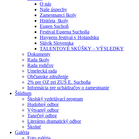
O nás
Naše úspechy
Zamestnanci školy
História školy
Eugen Suchoň
Festival Eugena Suchoňa
Huygens festival v Holandsku
Slávik Slovenska
TALENTOVÉ SKÚŠKY – VÝSLEDKY
Dokumenty
Rada školy
Rada rodičov
Umelecká rada
Občianske združenie
2% pre OZ pri ZUŠ E. Suchoňa
Informácia pre uchádzačov o zamestnanie
Štúdium
Školský vzdelávací program
Hudobný odbor
Výtvarný odbor
Tanečný odbor
Literárno dramatický odbor
Školné
Galéria
Foto galéria