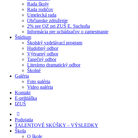
Rada školy
Rada rodičov
Umelecká rada
Občianske združenie
2% pre OZ pri ZUŠ E. Suchoňa
Informácia pre uchádzačov o zamestnanie
Štúdium
Školský vzdelávací program
Hudobný odbor
Výtvarný odbor
Tanečný odbor
Literárno dramatický odbor
Školné
Galéria
Foto galéria
Video galéria
Kontakt
E-prihláška
IZUŠ
Podujatia
TALENTOVÉ SKÚŠKY – VÝSLEDKY
Škola
O škole