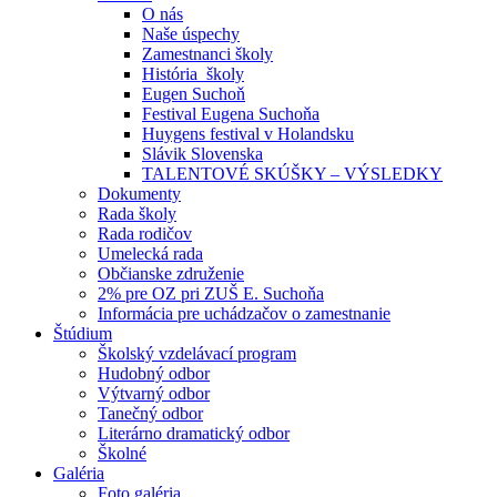
O nás
Naše úspechy
Zamestnanci školy
História školy
Eugen Suchoň
Festival Eugena Suchoňa
Huygens festival v Holandsku
Slávik Slovenska
TALENTOVÉ SKÚŠKY – VÝSLEDKY
Dokumenty
Rada školy
Rada rodičov
Umelecká rada
Občianske združenie
2% pre OZ pri ZUŠ E. Suchoňa
Informácia pre uchádzačov o zamestnanie
Štúdium
Školský vzdelávací program
Hudobný odbor
Výtvarný odbor
Tanečný odbor
Literárno dramatický odbor
Školné
Galéria
Foto galéria