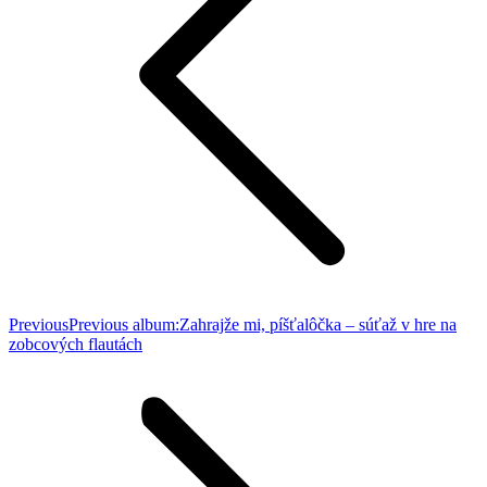
Previous
Previous album:
Zahrajže mi, píšťalôčka – súťaž v hre na
zobcových flautách