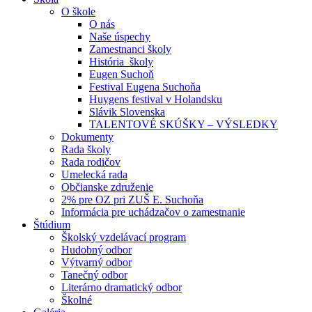
O škole
O nás
Naše úspechy
Zamestnanci školy
História školy
Eugen Suchoň
Festival Eugena Suchoňa
Huygens festival v Holandsku
Slávik Slovenska
TALENTOVÉ SKÚŠKY – VÝSLEDKY
Dokumenty
Rada školy
Rada rodičov
Umelecká rada
Občianske združenie
2% pre OZ pri ZUŠ E. Suchoňa
Informácia pre uchádzačov o zamestnanie
Štúdium
Školský vzdelávací program
Hudobný odbor
Výtvarný odbor
Tanečný odbor
Literárno dramatický odbor
Školné