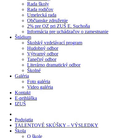
Rada školy
Rada rodičov
Umelecká rada
Občianske združenie
2% pre OZ pri ZUŠ E. Suchoňa
Informácia pre uchádzačov o zamestnanie
Štúdium
Školský vzdelávací program
Hudobný odbor
Výtvarný odbor
Tanečný odbor
Literárno dramatický odbor
Školné
Galéria
Foto galéria
Video galéria
Kontakt
E-prihláška
IZUŠ
Podujatia
TALENTOVÉ SKÚŠKY – VÝSLEDKY
Škola
O škole