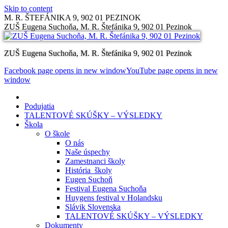
Skip to content
M. R. ŠTEFÁNIKA 9, 902 01 PEZINOK
ZUŠ Eugena Suchoňa, M. R. Štefánika 9, 902 01 Pezinok
ZUŠ Eugena Suchoňa, M. R. Štefánika 9, 902 01 Pezinok
Facebook page opens in new window
YouTube page opens in new
window
Podujatia
TALENTOVÉ SKÚŠKY – VÝSLEDKY
Škola
O škole
O nás
Naše úspechy
Zamestnanci školy
História školy
Eugen Suchoň
Festival Eugena Suchoňa
Huygens festival v Holandsku
Slávik Slovenska
TALENTOVÉ SKÚŠKY – VÝSLEDKY
Dokumenty