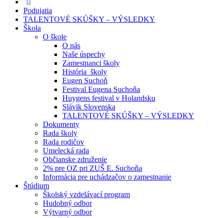
Podujatia
TALENTOVÉ SKÚŠKY – VÝSLEDKY
Škola
O škole
O nás
Naše úspechy
Zamestnanci školy
História školy
Eugen Suchoň
Festival Eugena Suchoňa
Huygens festival v Holandsku
Slávik Slovenska
TALENTOVÉ SKÚŠKY – VÝSLEDKY
Dokumenty
Rada školy
Rada rodičov
Umelecká rada
Občianske združenie
2% pre OZ pri ZUŠ E. Suchoňa
Informácia pre uchádzačov o zamestnanie
Štúdium
Školský vzdelávací program
Hudobný odbor
Výtvarný odbor