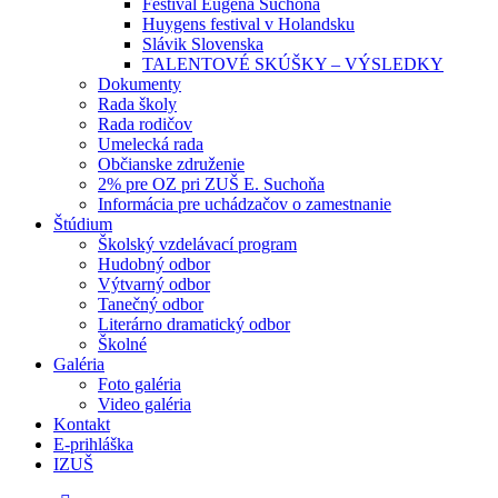
Festival Eugena Suchoňa
Huygens festival v Holandsku
Slávik Slovenska
TALENTOVÉ SKÚŠKY – VÝSLEDKY
Dokumenty
Rada školy
Rada rodičov
Umelecká rada
Občianske združenie
2% pre OZ pri ZUŠ E. Suchoňa
Informácia pre uchádzačov o zamestnanie
Štúdium
Školský vzdelávací program
Hudobný odbor
Výtvarný odbor
Tanečný odbor
Literárno dramatický odbor
Školné
Galéria
Foto galéria
Video galéria
Kontakt
E-prihláška
IZUŠ