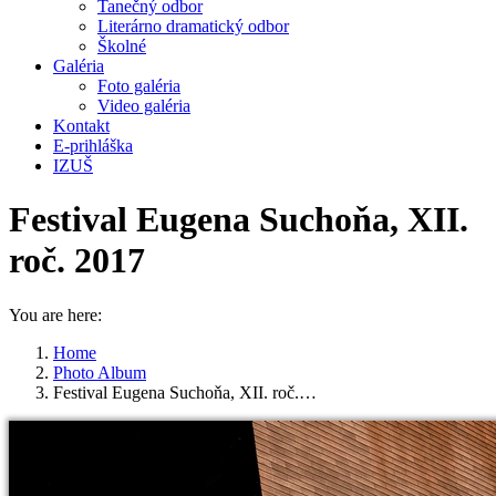
Tanečný odbor
Literárno dramatický odbor
Školné
Galéria
Foto galéria
Video galéria
Kontakt
E-prihláška
IZUŠ
Festival Eugena Suchoňa, XII.
roč. 2017
You are here:
Home
Photo Album
Festival Eugena Suchoňa, XII. roč.…