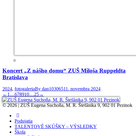
Koncert „Z nášho domu“ ZUŠ Miloša Ruppeldta
Bratislava
2024
,
fotogaleria
By
dan103065
11. novembra 2024
←
1
…
6
7
8
9
10
…
25
→
© 2026 | ZUŠ Eugena Suchoňa, M. R. Štefánika 9, 902 01 Pezinok
Podujatia
TALENTOVÉ SKÚŠKY – VÝSLEDKY
Škola