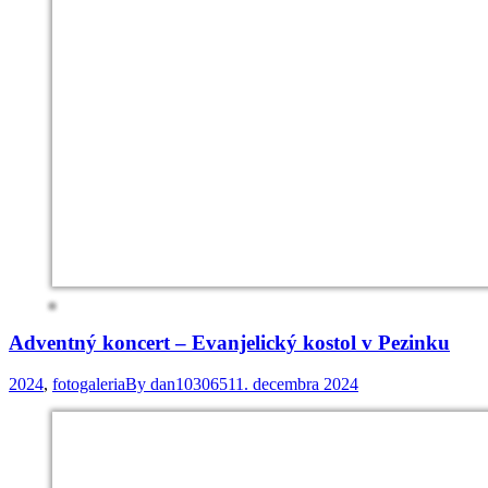
Adventný koncert – Evanjelický kostol v Pezinku
2024
,
fotogaleria
By
dan103065
11. decembra 2024