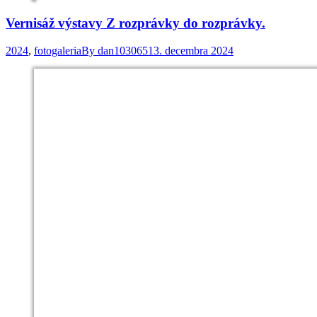
Vernisáž výstavy Z rozprávky do rozprávky.
2024
,
fotogaleria
By
dan103065
13. decembra 2024