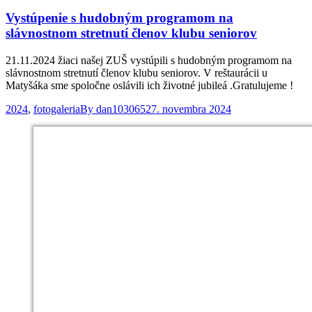
Vystúpenie s hudobným programom na
slávnostnom stretnutí členov klubu seniorov
21.11.2024 žiaci našej ZUŠ vystúpili s hudobným programom na
slávnostnom stretnutí členov klubu seniorov. V reštaurácii u
Matyšáka sme spoločne oslávili ich životné jubileá .Gratulujeme !
2024
,
fotogaleria
By
dan103065
27. novembra 2024