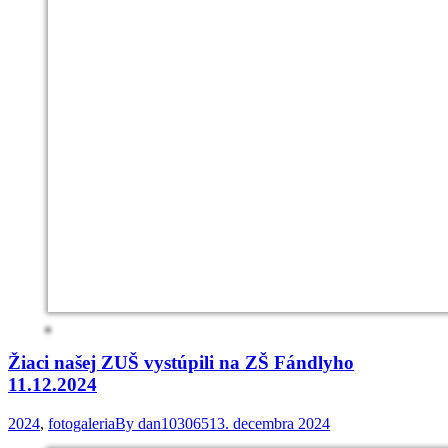
Žiaci našej ZUŠ vystúpili na ZŠ Fándlyho
11.12.2024
2024
,
fotogaleria
By
dan103065
13. decembra 2024