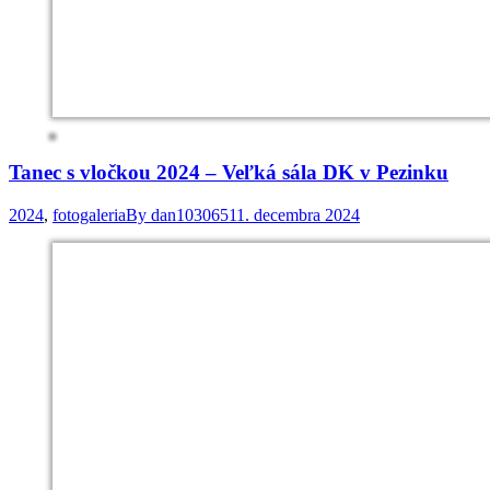
Tanec s vločkou 2024 – Veľká sála DK v Pezinku
2024
,
fotogaleria
By
dan103065
11. decembra 2024