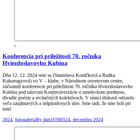
Konferencia pri príležitosti 70. ročníka
Hviezdoslavovho Kubína
Dňa 12. 12. 2024 sme sa (Stanislava Koníčková a Radka
Kukurugyová) vo V – klube, v Národnom osvetovom centre,
zúčastnili konferencie pri príležitosti 70. ročníka Hviezdoslavovho
Kubína pod názvom Kon(tro)verzácie o umeleckom prednese,
divadle poézie a recitačných kolektívoch. V rámci diskusií odznelo
veľa zaujímavých a inšpiratívnych slov. Sme radi, že sme boli pri
tom!
2024
,
fotogaleria
By
dan103065
24. decembra 2024