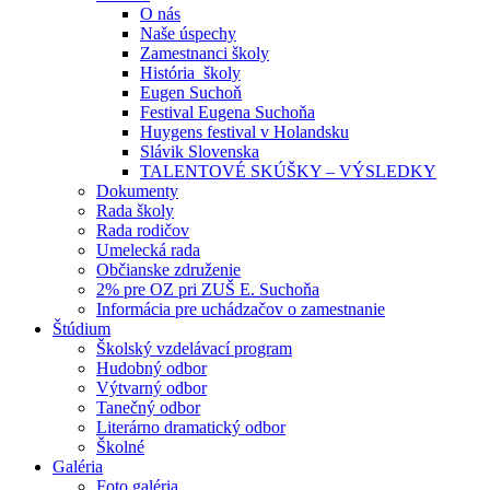
O nás
Naše úspechy
Zamestnanci školy
História školy
Eugen Suchoň
Festival Eugena Suchoňa
Huygens festival v Holandsku
Slávik Slovenska
TALENTOVÉ SKÚŠKY – VÝSLEDKY
Dokumenty
Rada školy
Rada rodičov
Umelecká rada
Občianske združenie
2% pre OZ pri ZUŠ E. Suchoňa
Informácia pre uchádzačov o zamestnanie
Štúdium
Školský vzdelávací program
Hudobný odbor
Výtvarný odbor
Tanečný odbor
Literárno dramatický odbor
Školné
Galéria
Foto galéria