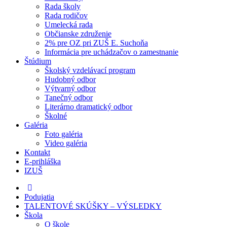
Rada školy
Rada rodičov
Umelecká rada
Občianske združenie
2% pre OZ pri ZUŠ E. Suchoňa
Informácia pre uchádzačov o zamestnanie
Štúdium
Školský vzdelávací program
Hudobný odbor
Výtvarný odbor
Tanečný odbor
Literárno dramatický odbor
Školné
Galéria
Foto galéria
Video galéria
Kontakt
E-prihláška
IZUŠ
Podujatia
TALENTOVÉ SKÚŠKY – VÝSLEDKY
Škola
O škole