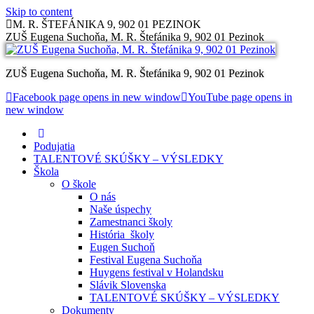
Skip to content
M. R. ŠTEFÁNIKA 9, 902 01 PEZINOK
ZUŠ Eugena Suchoňa, M. R. Štefánika 9, 902 01 Pezinok
ZUŠ Eugena Suchoňa, M. R. Štefánika 9, 902 01 Pezinok
Facebook page opens in new window
YouTube page opens in
new window
Podujatia
TALENTOVÉ SKÚŠKY – VÝSLEDKY
Škola
O škole
O nás
Naše úspechy
Zamestnanci školy
História školy
Eugen Suchoň
Festival Eugena Suchoňa
Huygens festival v Holandsku
Slávik Slovenska
TALENTOVÉ SKÚŠKY – VÝSLEDKY
Dokumenty