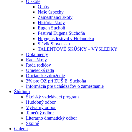
O škole
O nás
Naše úspechy
Zamestnanci školy
História školy
Eugen Suchoň
Festival Eugena Suchoňa
Huygens festival v Holandsku
Slávik Slovenska
TALENTOVÉ SKÚŠKY – VÝSLEDKY
Dokumenty
Rada školy
Rada rodičov
Umelecká rada
Občianske združenie
2% pre OZ pri ZUŠ E. Suchoňa
Informácia pre uchádzačov o zamestnanie
Štúdium
Školský vzdelávací program
Hudobný odbor
Výtvarný odbor
Tanečný odbor
Literárno dramatický odbor
Školné
Galéria