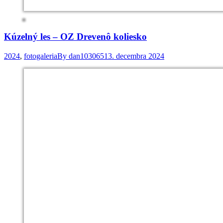
Kúzelný les – OZ Drevenô koliesko
2024
,
fotogaleria
By
dan103065
13. decembra 2024