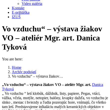
Video galéria
Kontakt
E-prihláška
IZUŠ
Vo vzduchu“ – výstava žiakov
VO – ateliér Mgr. art. Danica
Tyková
You are here:
Home
Archív podujatí
Vo vzduchu“ – výstava žiakov…
„Vo vzduchu“ – výstava žiakov VO – ateliér Mgr. art.
Danica
Tyková
„ Vo vzduchu “ letí klobúk, dáždnik, listy, papiere, Pegas, vtáci,
vážka, včela, motýle, netopier, balóny, kvapky dažďa, vo vzduchu je
slnko , mesiac i hviezdy a ľudia pozerajúc hore, vnímajú, čo všetko
tam letí. Predstavujeme inštaláciu malých keramických objektov v