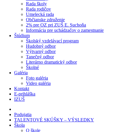
Rada školy
Rada rodičov
Umelecká rada
Občianske združenie
2% pre OZ pri ZUŠ E. Suchoňa
Informácia pre uchádzačov o zamestnanie
Štúdium
Školský vzdelávací program
Hudobný odbor
Výtvarný odbor
Tanečný odbor
Literárno dramatický odbor
Školné
Galéria
Foto galéria
Video galéria
Kontakt
E-prihláška
IZUŠ
Podujatia
TALENTOVÉ SKÚŠKY – VÝSLEDKY
Škola
O škole