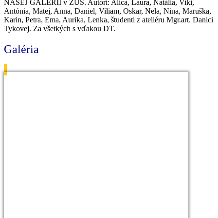
NAŠEJ GALÉRII v ZUŠ. Autori: Alica, Laura, Natália, Viki,
Antónia, Matej, Anna, Daniel, Viliam, Oskar, Nela, Nina, Maruška,
Karin, Petra, Ema, Aurika, Lenka, študenti z ateliéru Mgr.art. Danici
Tykovej. Za všetkých s vďakou DT.
Galéria