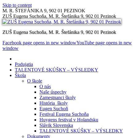
Skip to content
M. R. ŠTEFÁNIKA 9, 902 01 PEZINOK
ZUŠ Eugena Suchoňa, M. R. Štefánika 9, 902 01 Pezinok
ZUŠ Eugena Suchoňa, M. R. Štefánika 9, 902 01 Pezinok
Facebook page opens in new window
YouTube page opens in new
window
Podujatia
TALENTOVÉ SKÚŠKY – VÝSLEDKY
Škola
O škole
O nás
Naše úspechy
Zamestnanci školy
História školy
Eugen Suchoň
Festival Eugena Suchoňa
Huygens festival v Holandsku
Slávik Slovenska
TALENTOVÉ SKÚŠKY – VÝSLEDKY
Dokumenty