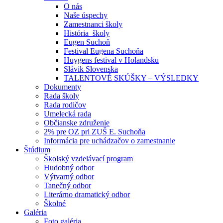
O nás
Naše úspechy
Zamestnanci školy
História školy
Eugen Suchoň
Festival Eugena Suchoňa
Huygens festival v Holandsku
Slávik Slovenska
TALENTOVÉ SKÚŠKY – VÝSLEDKY
Dokumenty
Rada školy
Rada rodičov
Umelecká rada
Občianske združenie
2% pre OZ pri ZUŠ E. Suchoňa
Informácia pre uchádzačov o zamestnanie
Štúdium
Školský vzdelávací program
Hudobný odbor
Výtvarný odbor
Tanečný odbor
Literárno dramatický odbor
Školné
Galéria
Foto galéria