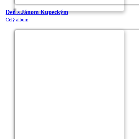
Deň s Jánom Kupeckým
Celý album