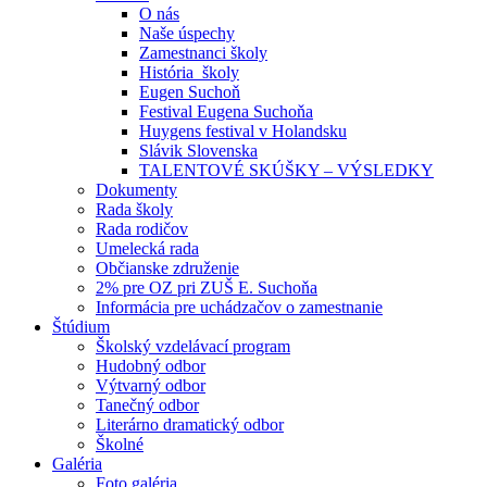
O nás
Naše úspechy
Zamestnanci školy
História školy
Eugen Suchoň
Festival Eugena Suchoňa
Huygens festival v Holandsku
Slávik Slovenska
TALENTOVÉ SKÚŠKY – VÝSLEDKY
Dokumenty
Rada školy
Rada rodičov
Umelecká rada
Občianske združenie
2% pre OZ pri ZUŠ E. Suchoňa
Informácia pre uchádzačov o zamestnanie
Štúdium
Školský vzdelávací program
Hudobný odbor
Výtvarný odbor
Tanečný odbor
Literárno dramatický odbor
Školné
Galéria
Foto galéria