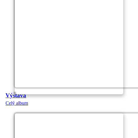
Výstava
Celý album