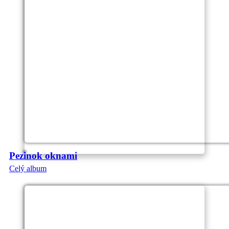
Pezinok oknami
Celý album