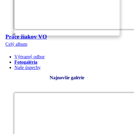
Práce žiakov VO
Celý album
Výtvarný odbor
Fotogaléria
Naše úspechy
Najnovšie galérie