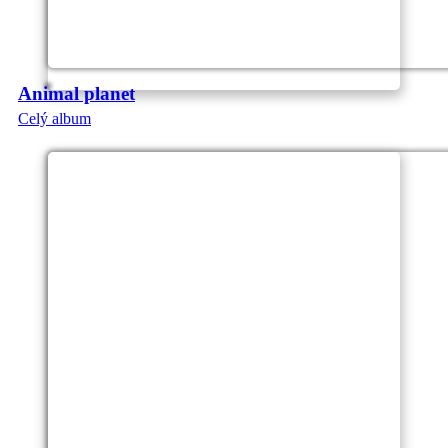
Animal planet
Celý album