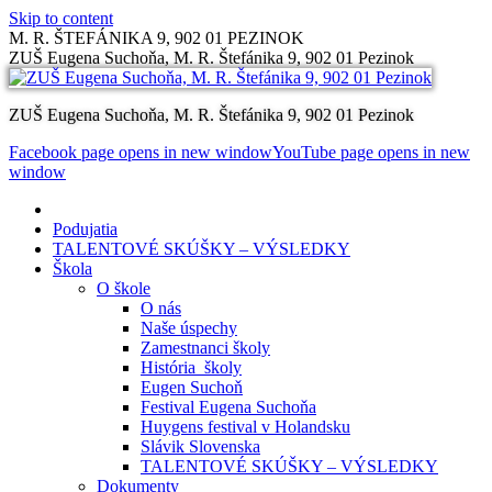
Skip to content
M. R. ŠTEFÁNIKA 9, 902 01 PEZINOK
ZUŠ Eugena Suchoňa, M. R. Štefánika 9, 902 01 Pezinok
ZUŠ Eugena Suchoňa, M. R. Štefánika 9, 902 01 Pezinok
Facebook page opens in new window
YouTube page opens in new
window
Podujatia
TALENTOVÉ SKÚŠKY – VÝSLEDKY
Škola
O škole
O nás
Naše úspechy
Zamestnanci školy
História školy
Eugen Suchoň
Festival Eugena Suchoňa
Huygens festival v Holandsku
Slávik Slovenska
TALENTOVÉ SKÚŠKY – VÝSLEDKY
Dokumenty