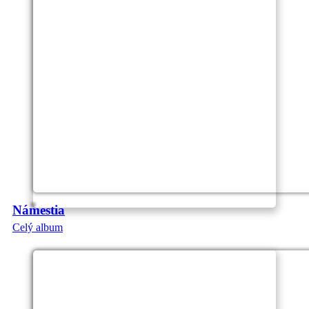
Námestia
Celý album