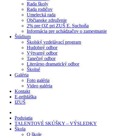
Rada školy
Rada rodičov
Umelecká rada
Občianske združenie
2% pre OZ pri ZUŠ E. Suchoňa
Informácia pre uchádzačov o zamestnanie
Štúdium
Školský vzdelávací program
Hudobný odbor
Výtvarný odbor
Tanečný odbor
Literárno dramatický odbor
Školné
Galéria
Foto galéria
Video galéria
Kontakt
E-prihláška
IZUŠ
Podujatia
TALENTOVÉ SKÚŠKY – VÝSLEDKY
Škola
O škole