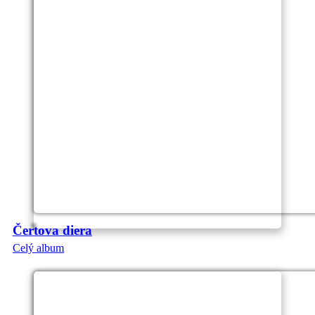
Čertova diera
Celý album