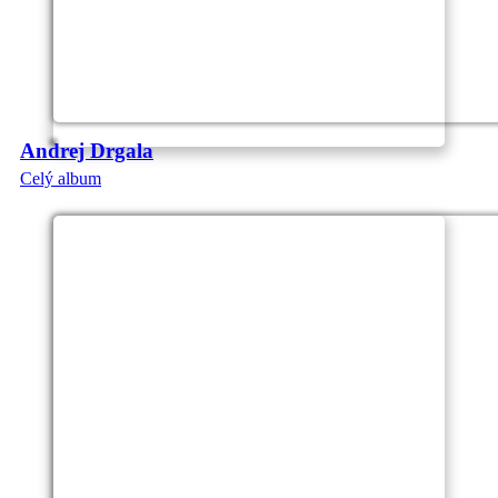
Andrej Drgala
Celý album