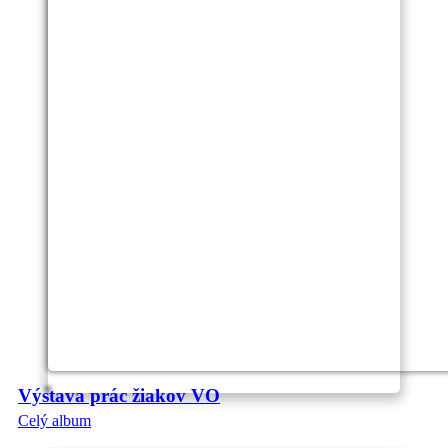
Výstava prác žiakov VO
Celý album