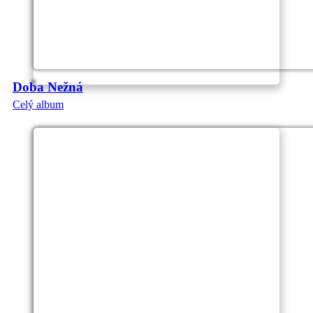
Doba Nežná
Celý album