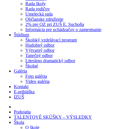
Rada školy
Rada rodičov
Umelecká rada
Občianske združenie
2% pre OZ pri ZUŠ E. Suchoňa
Informácia pre uchádzačov o zamestnanie
Štúdium
Školský vzdelávací program
Hudobný odbor
Výtvarný odbor
Tanečný odbor
Literárno dramatický odbor
Školné
Galéria
Foto galéria
Video galéria
Kontakt
E-prihláška
IZUŠ
Podujatia
TALENTOVÉ SKÚŠKY – VÝSLEDKY
Škola
O škole