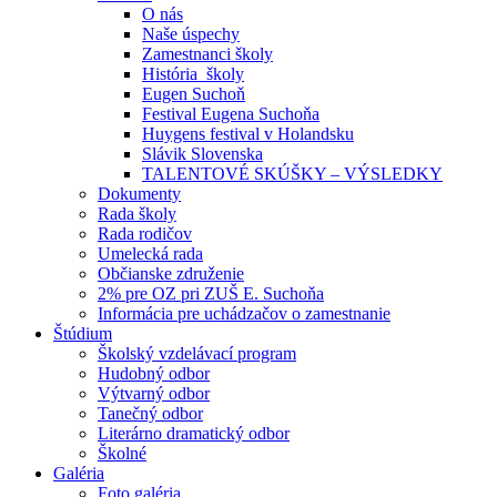
O nás
Naše úspechy
Zamestnanci školy
História školy
Eugen Suchoň
Festival Eugena Suchoňa
Huygens festival v Holandsku
Slávik Slovenska
TALENTOVÉ SKÚŠKY – VÝSLEDKY
Dokumenty
Rada školy
Rada rodičov
Umelecká rada
Občianske združenie
2% pre OZ pri ZUŠ E. Suchoňa
Informácia pre uchádzačov o zamestnanie
Štúdium
Školský vzdelávací program
Hudobný odbor
Výtvarný odbor
Tanečný odbor
Literárno dramatický odbor
Školné
Galéria
Foto galéria