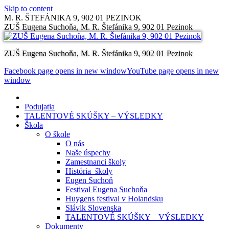
Skip to content
M. R. ŠTEFÁNIKA 9, 902 01 PEZINOK
ZUŠ Eugena Suchoňa, M. R. Štefánika 9, 902 01 Pezinok
ZUŠ Eugena Suchoňa, M. R. Štefánika 9, 902 01 Pezinok
Facebook page opens in new window
YouTube page opens in new
window
Podujatia
TALENTOVÉ SKÚŠKY – VÝSLEDKY
Škola
O škole
O nás
Naše úspechy
Zamestnanci školy
História školy
Eugen Suchoň
Festival Eugena Suchoňa
Huygens festival v Holandsku
Slávik Slovenska
TALENTOVÉ SKÚŠKY – VÝSLEDKY
Dokumenty