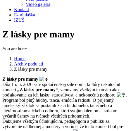
Video galéria
Kontakt
E-prihláška
IZUŠ
Z lásky pre mamy
You are here:
Home
Archív podujatí
Z lásky pre mamy
Z lásky pre mamy
Dňa 15. 5. 2026 sa v spoločenskej sále domu kultúry uskutočnil
koncert
„Z lásky pre mamy“
, venovaný všetkým mamám ako
poďakovanie za ich lásku, starostlivosť a nekonečnú podporu.
.
Program bol plný hudby, tanca, emócií a radosti. O príjemný
umelecký zážitok sa postarali žiaci hudobného, tanečného a
literárno-dramatického odboru, ktorí svojím talentom a srdcom
vyčarili úsmev na tvárach všetkých prítomných.
Ďakujeme všetkým účinkujúcim, pedagógom a publiku za
vytvorenie nádhernej atmosféry a veríme, že tento koncert bol pre