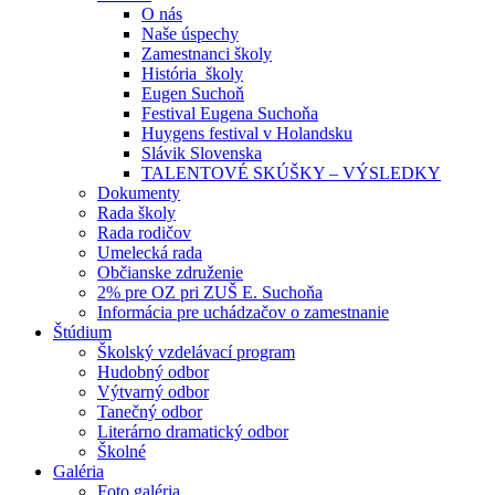
O nás
Naše úspechy
Zamestnanci školy
História školy
Eugen Suchoň
Festival Eugena Suchoňa
Huygens festival v Holandsku
Slávik Slovenska
TALENTOVÉ SKÚŠKY – VÝSLEDKY
Dokumenty
Rada školy
Rada rodičov
Umelecká rada
Občianske združenie
2% pre OZ pri ZUŠ E. Suchoňa
Informácia pre uchádzačov o zamestnanie
Štúdium
Školský vzdelávací program
Hudobný odbor
Výtvarný odbor
Tanečný odbor
Literárno dramatický odbor
Školné
Galéria
Foto galéria