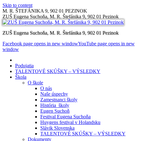
Skip to content
M. R. ŠTEFÁNIKA 9, 902 01 PEZINOK
ZUŠ Eugena Suchoňa, M. R. Štefánika 9, 902 01 Pezinok
ZUŠ Eugena Suchoňa, M. R. Štefánika 9, 902 01 Pezinok
Facebook page opens in new window
YouTube page opens in new
window
Podujatia
TALENTOVÉ SKÚŠKY – VÝSLEDKY
Škola
O škole
O nás
Naše úspechy
Zamestnanci školy
História školy
Eugen Suchoň
Festival Eugena Suchoňa
Huygens festival v Holandsku
Slávik Slovenska
TALENTOVÉ SKÚŠKY – VÝSLEDKY
Dokumenty