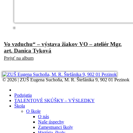
Vo vzduchu“ – výstava žiakov VO – ateliér Mgr.
art. Danica Tyková
Prejsť na album
© 2026 | ZUŠ Eugena Suchoňa, M. R. Štefánika 9, 902 01 Pezinok
Podujatia
TALENTOVÉ SKÚŠKY – VÝSLEDKY
Škola
O škole
O nás
Naše úspechy
Zamestnanci školy
História školy