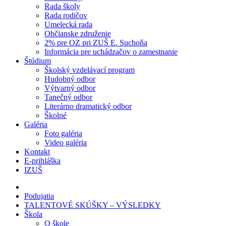
Rada školy
Rada rodičov
Umelecká rada
Občianske združenie
2% pre OZ pri ZUŠ E. Suchoňa
Informácia pre uchádzačov o zamestnanie
Štúdium
Školský vzdelávací program
Hudobný odbor
Výtvarný odbor
Tanečný odbor
Literárno dramatický odbor
Školné
Galéria
Foto galéria
Video galéria
Kontakt
E-prihláška
IZUŠ
Podujatia
TALENTOVÉ SKÚŠKY – VÝSLEDKY
Škola
O škole