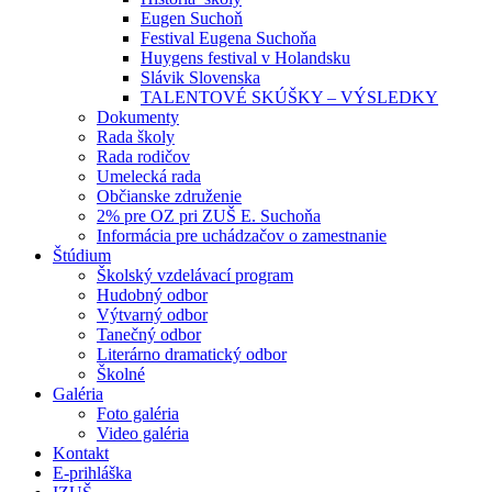
Eugen Suchoň
Festival Eugena Suchoňa
Huygens festival v Holandsku
Slávik Slovenska
TALENTOVÉ SKÚŠKY – VÝSLEDKY
Dokumenty
Rada školy
Rada rodičov
Umelecká rada
Občianske združenie
2% pre OZ pri ZUŠ E. Suchoňa
Informácia pre uchádzačov o zamestnanie
Štúdium
Školský vzdelávací program
Hudobný odbor
Výtvarný odbor
Tanečný odbor
Literárno dramatický odbor
Školné
Galéria
Foto galéria
Video galéria
Kontakt
E-prihláška