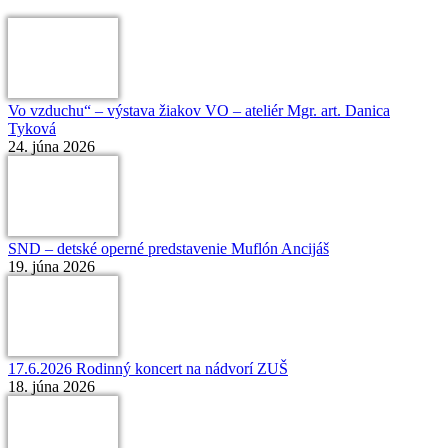
Vo vzduchu“ – výstava žiakov VO – ateliér Mgr. art. Danica
Tyková
24. júna 2026
SND – detské operné predstavenie Muflón Ancijáš
19. júna 2026
17.6.2026 Rodinný koncert na nádvorí ZUŠ
18. júna 2026