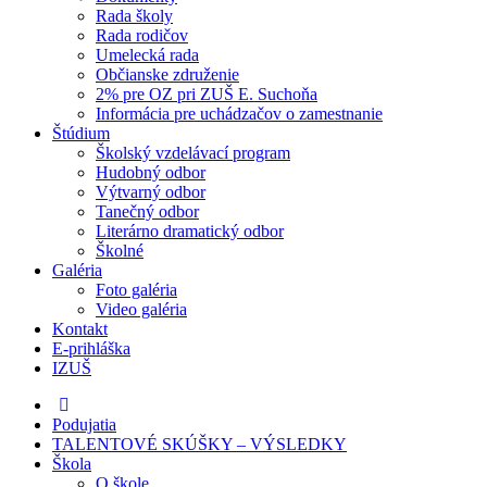
Rada školy
Rada rodičov
Umelecká rada
Občianske združenie
2% pre OZ pri ZUŠ E. Suchoňa
Informácia pre uchádzačov o zamestnanie
Štúdium
Školský vzdelávací program
Hudobný odbor
Výtvarný odbor
Tanečný odbor
Literárno dramatický odbor
Školné
Galéria
Foto galéria
Video galéria
Kontakt
E-prihláška
IZUŠ
Podujatia
TALENTOVÉ SKÚŠKY – VÝSLEDKY
Škola
O škole