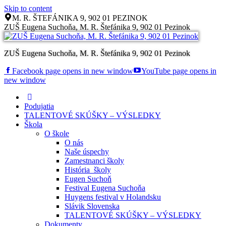
Skip to content
M. R. ŠTEFÁNIKA 9, 902 01 PEZINOK
ZUŠ Eugena Suchoňa, M. R. Štefánika 9, 902 01 Pezinok
ZUŠ Eugena Suchoňa, M. R. Štefánika 9, 902 01 Pezinok
Facebook page opens in new window
YouTube page opens in
new window
Podujatia
TALENTOVÉ SKÚŠKY – VÝSLEDKY
Škola
O škole
O nás
Naše úspechy
Zamestnanci školy
História školy
Eugen Suchoň
Festival Eugena Suchoňa
Huygens festival v Holandsku
Slávik Slovenska
TALENTOVÉ SKÚŠKY – VÝSLEDKY
Dokumenty