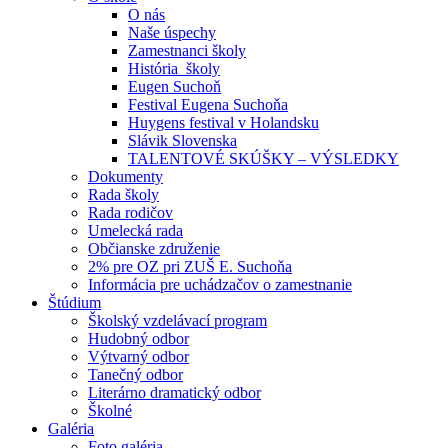
O nás
Naše úspechy
Zamestnanci školy
História školy
Eugen Suchoň
Festival Eugena Suchoňa
Huygens festival v Holandsku
Slávik Slovenska
TALENTOVÉ SKÚŠKY – VÝSLEDKY
Dokumenty
Rada školy
Rada rodičov
Umelecká rada
Občianske združenie
2% pre OZ pri ZUŠ E. Suchoňa
Informácia pre uchádzačov o zamestnanie
Štúdium
Školský vzdelávací program
Hudobný odbor
Výtvarný odbor
Tanečný odbor
Literárno dramatický odbor
Školné
Galéria
Foto galéria