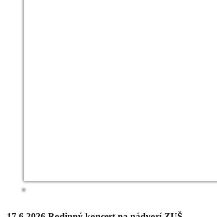
17.6.2026 Rodinný koncert na nádvorí ZUŠ