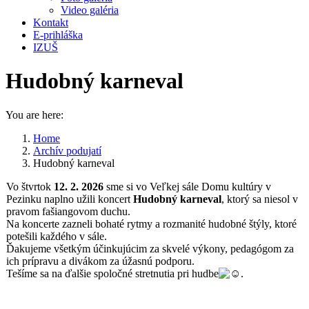
Video galéria
Kontakt
E-prihláška
IZUŠ
Hudobný karneval
You are here:
Home
Archív podujatí
Hudobný karneval
Vo štvrtok
12. 2. 2026
sme si vo Veľkej sále Domu kultúry v
Pezinku naplno užili koncert
Hudobný karneval
, ktorý sa niesol v
pravom fašiangovom duchu.
Na koncerte zazneli bohaté rytmy a rozmanité hudobné štýly, ktoré
potešili každého v sále.
Ďakujeme všetkým účinkujúcim za skvelé výkony, pedagógom za
ich prípravu a divákom za úžasnú podporu.
Tešíme sa na ďalšie spoločné stretnutia pri hudbe
.