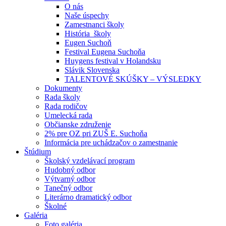
O nás
Naše úspechy
Zamestnanci školy
História školy
Eugen Suchoň
Festival Eugena Suchoňa
Huygens festival v Holandsku
Slávik Slovenska
TALENTOVÉ SKÚŠKY – VÝSLEDKY
Dokumenty
Rada školy
Rada rodičov
Umelecká rada
Občianske združenie
2% pre OZ pri ZUŠ E. Suchoňa
Informácia pre uchádzačov o zamestnanie
Štúdium
Školský vzdelávací program
Hudobný odbor
Výtvarný odbor
Tanečný odbor
Literárno dramatický odbor
Školné
Galéria
Foto galéria