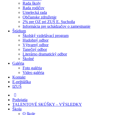
Rada školy
Rada rodičov
Umelecká rada
Občianske združenie
2% pre OZ pri ZUŠ E. Suchoňa
Informácia pre uchádzačov o zamestnanie
Štúdium
Školský vzdelávací program
Hudobný odbor
Výtvarný odbor
Tanečný odbor
Literárno dramatický odbor
Školné
Galéria
Foto galéria
Video galéria
Kontakt
E-prihláška
IZUŠ
Podujatia
TALENTOVÉ SKÚŠKY – VÝSLEDKY
Škola
O škole