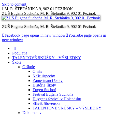
Skip to content
M. R. ŠTEFÁNIKA 9, 902 01 PEZINOK
ZUŠ Eugena Suchoňa, M. R. Štefánika 9, 902 01 Pezinok
ZUŠ Eugena Suchoňa, M. R. Štefánika 9, 902 01 Pezinok
Facebook page opens in new window
YouTube page opens in
new window
Podujatia
TALENTOVÉ SKÚŠKY – VÝSLEDKY
Škola
O škole
O nás
Naše úspechy
Zamestnanci školy
História školy
Eugen Suchoň
Festival Eugena Suchoňa
Huygens festival v Holandsku
Slávik Slovenska
TALENTOVÉ SKÚŠKY – VÝSLEDKY
Dokumenty