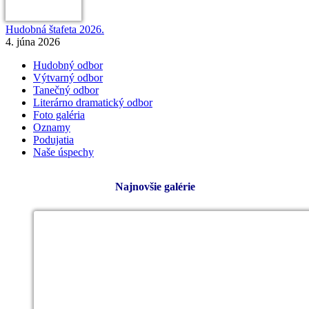
Hudobná štafeta 2026.
4. júna 2026
Hudobný odbor
Výtvarný odbor
Tanečný odbor
Literárno dramatický odbor
Foto galéria
Oznamy
Podujatia
Naše úspechy
Najnovšie galérie