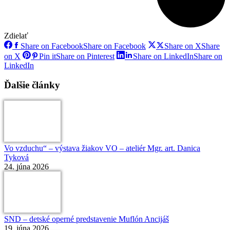
Zdielať
Share on Facebook
Share on Facebook
Share on X
Share
on X
Pin it
Share on Pinterest
Share on LinkedIn
Share on
LinkedIn
Ďalšie články
Vo vzduchu“ – výstava žiakov VO – ateliér Mgr. art. Danica
Tyková
24. júna 2026
SND – detské operné predstavenie Muflón Ancijáš
19. júna 2026