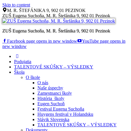
Skip to content
M. R. ŠTEFÁNIKA 9, 902 01 PEZINOK
ZUŠ Eugena Suchoňa, M. R. Štefánika 9, 902 01 Pezinok
ZUŠ Eugena Suchoňa, M. R. Štefánika 9, 902 01 Pezinok
Facebook page opens in new window
YouTube page opens in
new window
Podujatia
TALENTOVÉ SKÚŠKY – VÝSLEDKY
Škola
O škole
O nás
Naše úspechy
Zamestnanci školy
História školy
Eugen Suchoň
Festival Eugena Suchoňa
Huygens festival v Holandsku
Slávik Slovenska
TALENTOVÉ SKÚŠKY – VÝSLEDKY
Dokumenty