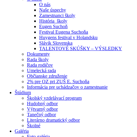
O nás
Naše úspechy
Zamestnanci školy
História školy
Eugen Suchoň
Festival Eugena Suchoňa
Huygens festival v Holandsku
Slávik Slovenska
TALENTOVÉ SKÚŠKY – VÝSLEDKY
Dokumenty
Rada školy
Rada rodičov
Umelecká rada
Občianske združenie
2% pre OZ pri ZUŠ E. Suchoňa
Informácia pre uchádzačov o zamestnanie
Štúdium
Školský vzdelávací program
Hudobný odbor
Výtvarný odbor
Tanečný odbor
Literárno dramatický odbor
Školné
Galéria
Foto galéria