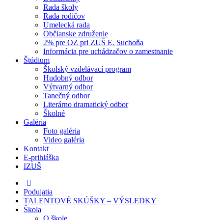
Rada školy
Rada rodičov
Umelecká rada
Občianske združenie
2% pre OZ pri ZUŠ E. Suchoňa
Informácia pre uchádzačov o zamestnanie
Štúdium
Školský vzdelávací program
Hudobný odbor
Výtvarný odbor
Tanečný odbor
Literárno dramatický odbor
Školné
Galéria
Foto galéria
Video galéria
Kontakt
E-prihláška
IZUŠ
Podujatia
TALENTOVÉ SKÚŠKY – VÝSLEDKY
Škola
O škole