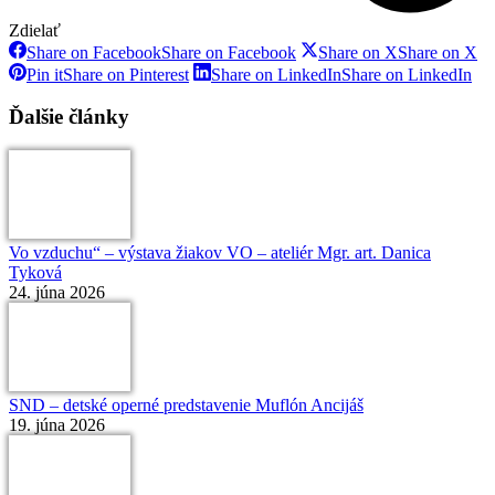
Zdielať
Share on Facebook
Share on Facebook
Share on X
Share on X
Pin it
Share on Pinterest
Share on LinkedIn
Share on LinkedIn
Ďalšie články
Vo vzduchu“ – výstava žiakov VO – ateliér Mgr. art. Danica
Tyková
24. júna 2026
SND – detské operné predstavenie Muflón Ancijáš
19. júna 2026