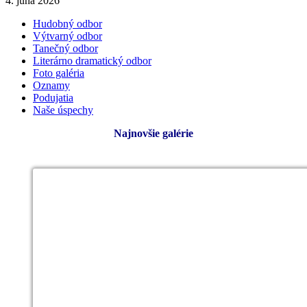
4. júna 2026
Hudobný odbor
Výtvarný odbor
Tanečný odbor
Literárno dramatický odbor
Foto galéria
Oznamy
Podujatia
Naše úspechy
Najnovšie galérie