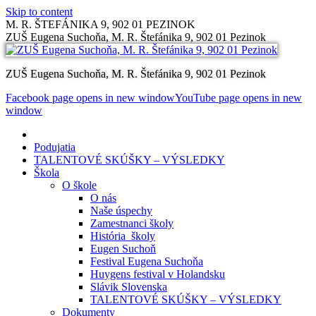
Skip to content
M. R. ŠTEFÁNIKA 9, 902 01 PEZINOK
ZUŠ Eugena Suchoňa, M. R. Štefánika 9, 902 01 Pezinok
ZUŠ Eugena Suchoňa, M. R. Štefánika 9, 902 01 Pezinok
Facebook page opens in new window
YouTube page opens in new
window
Podujatia
TALENTOVÉ SKÚŠKY – VÝSLEDKY
Škola
O škole
O nás
Naše úspechy
Zamestnanci školy
História školy
Eugen Suchoň
Festival Eugena Suchoňa
Huygens festival v Holandsku
Slávik Slovenska
TALENTOVÉ SKÚŠKY – VÝSLEDKY
Dokumenty