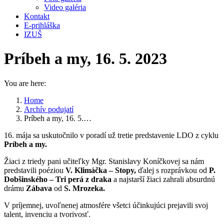
Video galéria
Kontakt
E-prihláška
IZUŠ
Príbeh a my, 16. 5. 2023
You are here:
Home
Archív podujatí
Príbeh a my, 16. 5.…
16. mája sa uskutočnilo v poradí už tretie predstavenie LDO z cyklu
Príbeh a my.
Žiaci z triedy pani učiteľky Mgr. Stanislavy Koníčkovej sa nám
predstavili poéziou
V. Klimáčka – Stopy,
ďalej s rozprávkou od
P.
Dobšinského – Tri perá z draka
a najstarší žiaci zahrali absurdnú
drámu
Zábava
od
S. Mrozeka.
V príjemnej, uvoľnenej atmosfére všetci účinkujúci prejavili svoj
talent, invenciu a tvorivosť.