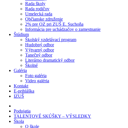
Rada školy
Rada rodičov
Umelecká rada
Občianske združenie
2% pre OZ pri ZUŠ E. Suchoňa
Informácia pre uchádzačov o zamestnanie
Štúdium
Školský vzdelávací program
Hudobný odbor
Výtvarný odbor
Tanečný odbor
Literárno dramatický odbor
Školné
Galéria
Foto galéria
Video galéria
Kontakt
E-prihláška
IZUŠ
Podujatia
TALENTOVÉ SKÚŠKY – VÝSLEDKY
Škola
O škole