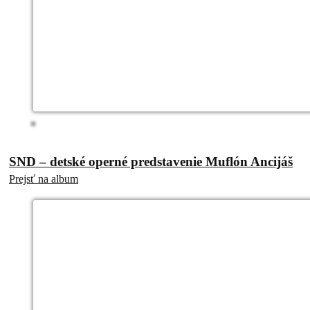
SND – detské operné predstavenie Muflón Ancijáš
Prejsť na album