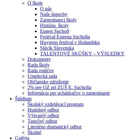
O škole
O nás
Naše úspechy
Zamestnanci školy
História školy
Eugen Suchoň
Festival Eugena Suchoňa
Huygens festival v Holandsku
Slávik Slovenska
TALENTOVÉ SKÚŠKY – VÝSLEDKY
Dokumenty
Rada školy
Rada rodičov
Umelecká rada
Občianske združenie
2% pre OZ pri ZUŠ E. Suchoňa
Informácia pre uchádzačov o zamestnanie
Štúdium
Školský vzdelávací program
Hudobný odbor
Výtvarný odbor
Tanečný odbor
Literárno dramatický odbor
Školné
Galéria