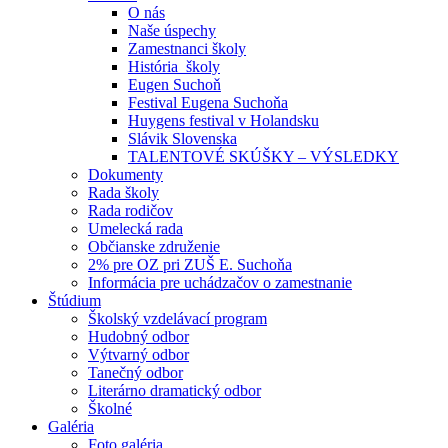
O nás
Naše úspechy
Zamestnanci školy
História školy
Eugen Suchoň
Festival Eugena Suchoňa
Huygens festival v Holandsku
Slávik Slovenska
TALENTOVÉ SKÚŠKY – VÝSLEDKY
Dokumenty
Rada školy
Rada rodičov
Umelecká rada
Občianske združenie
2% pre OZ pri ZUŠ E. Suchoňa
Informácia pre uchádzačov o zamestnanie
Štúdium
Školský vzdelávací program
Hudobný odbor
Výtvarný odbor
Tanečný odbor
Literárno dramatický odbor
Školné
Galéria
Foto galéria