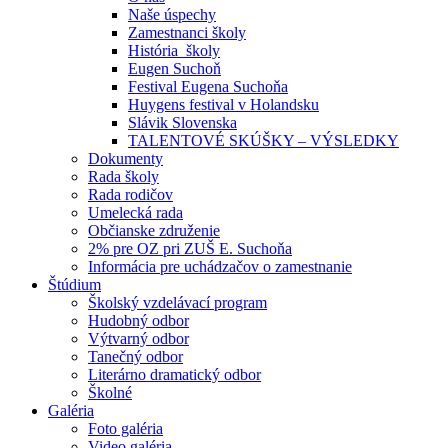
Naše úspechy
Zamestnanci školy
História školy
Eugen Suchoň
Festival Eugena Suchoňa
Huygens festival v Holandsku
Slávik Slovenska
TALENTOVÉ SKÚŠKY – VÝSLEDKY
Dokumenty
Rada školy
Rada rodičov
Umelecká rada
Občianske združenie
2% pre OZ pri ZUŠ E. Suchoňa
Informácia pre uchádzačov o zamestnanie
Štúdium
Školský vzdelávací program
Hudobný odbor
Výtvarný odbor
Tanečný odbor
Literárno dramatický odbor
Školné
Galéria
Foto galéria
Video galéria