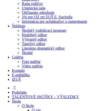
Rada rodičov
Umelecká rada
Občianske združenie
2% pre OZ pri ZUŠ E. Suchoňa
Informácia pre uchádzačov o zamestnanie
Štúdium
Školský vzdelávací program
Hudobný odbor
Výtvarný odbor
Tanečný odbor
Literárno dramatický odbor
Školné
Galéria
Foto galéria
Video galéria
Kontakt
E-prihláška
IZUŠ
Podujatia
TALENTOVÉ SKÚŠKY – VÝSLEDKY
Škola
O škole
O nás