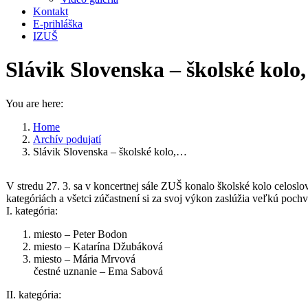
Kontakt
E-prihláška
IZUŠ
Slávik Slovenska – školské kolo,
You are here:
Home
Archív podujatí
Slávik Slovenska – školské kolo,…
V stredu 27. 3. sa v koncertnej sále ZUŠ konalo školské kolo celoslov
kategóriách a všetci zúčastnení si za svoj výkon zaslúžia veľkú pochv
I. kategória:
miesto – Peter Bodon
miesto – Katarína Džubáková
miesto – Mária Mrvová
čestné uznanie – Ema Sabová
II. kategória: