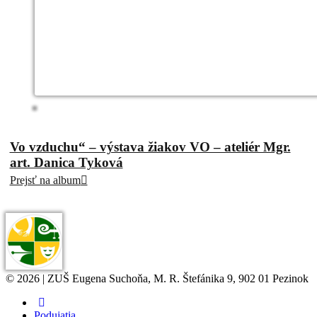
Vo vzduchu“ – výstava žiakov VO – ateliér Mgr.
art. Danica Tyková
Prejsť na album
© 2026 | ZUŠ Eugena Suchoňa, M. R. Štefánika 9, 902 01 Pezinok
Podujatia