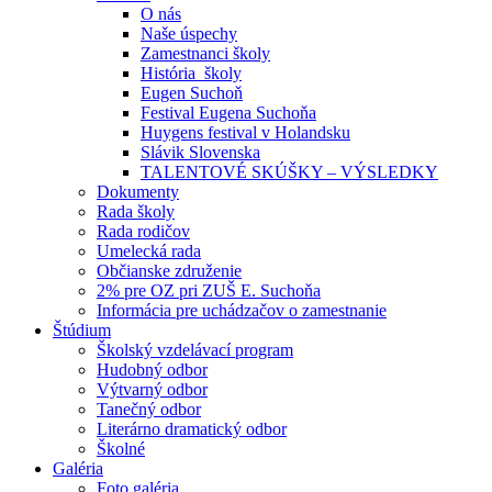
O nás
Naše úspechy
Zamestnanci školy
História školy
Eugen Suchoň
Festival Eugena Suchoňa
Huygens festival v Holandsku
Slávik Slovenska
TALENTOVÉ SKÚŠKY – VÝSLEDKY
Dokumenty
Rada školy
Rada rodičov
Umelecká rada
Občianske združenie
2% pre OZ pri ZUŠ E. Suchoňa
Informácia pre uchádzačov o zamestnanie
Štúdium
Školský vzdelávací program
Hudobný odbor
Výtvarný odbor
Tanečný odbor
Literárno dramatický odbor
Školné
Galéria
Foto galéria