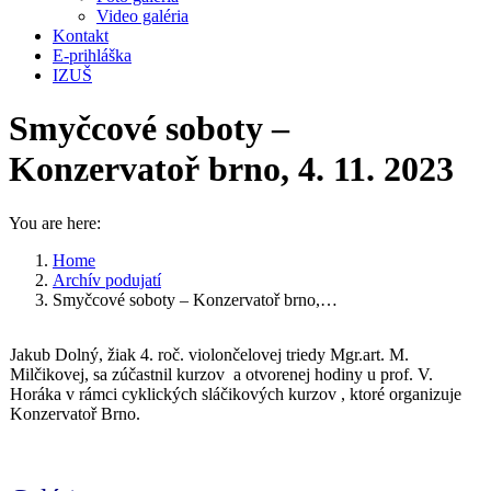
Video galéria
Kontakt
E-prihláška
IZUŠ
Smyčcové soboty –
Konzervatoř brno, 4. 11. 2023
You are here:
Home
Archív podujatí
Smyčcové soboty – Konzervatoř brno,…
Jakub Dolný, žiak 4. roč. violončelovej triedy Mgr.art. M.
Milčikovej, sa zúčastnil kurzov a otvorenej hodiny u prof. V.
Horáka v rámci cyklických sláčikových kurzov , ktoré organizuje
Konzervatoř Brno.