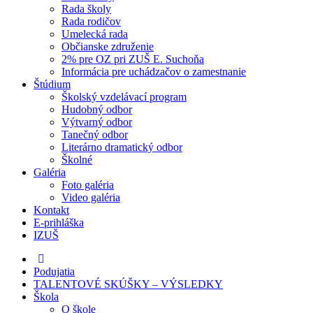
Rada školy
Rada rodičov
Umelecká rada
Občianske združenie
2% pre OZ pri ZUŠ E. Suchoňa
Informácia pre uchádzačov o zamestnanie
Štúdium
Školský vzdelávací program
Hudobný odbor
Výtvarný odbor
Tanečný odbor
Literárno dramatický odbor
Školné
Galéria
Foto galéria
Video galéria
Kontakt
E-prihláška
IZUŠ
Podujatia
TALENTOVÉ SKÚŠKY – VÝSLEDKY
Škola
O škole