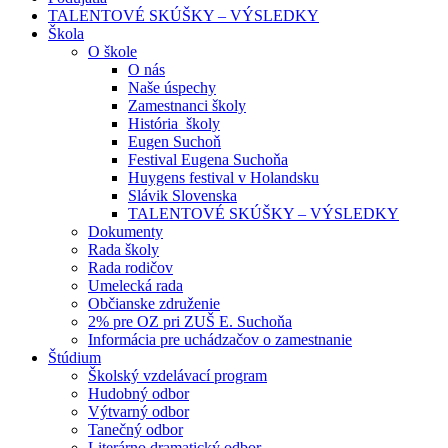
TALENTOVÉ SKÚŠKY – VÝSLEDKY
Škola
O škole
O nás
Naše úspechy
Zamestnanci školy
História školy
Eugen Suchoň
Festival Eugena Suchoňa
Huygens festival v Holandsku
Slávik Slovenska
TALENTOVÉ SKÚŠKY – VÝSLEDKY
Dokumenty
Rada školy
Rada rodičov
Umelecká rada
Občianske združenie
2% pre OZ pri ZUŠ E. Suchoňa
Informácia pre uchádzačov o zamestnanie
Štúdium
Školský vzdelávací program
Hudobný odbor
Výtvarný odbor
Tanečný odbor
Literárno dramatický odbor