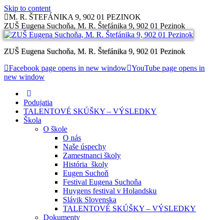
Skip to content
M. R. ŠTEFÁNIKA 9, 902 01 PEZINOK
ZUŠ Eugena Suchoňa, M. R. Štefánika 9, 902 01 Pezinok
ZUŠ Eugena Suchoňa, M. R. Štefánika 9, 902 01 Pezinok
Facebook page opens in new window
YouTube page opens in
new window
Podujatia
TALENTOVÉ SKÚŠKY – VÝSLEDKY
Škola
O škole
O nás
Naše úspechy
Zamestnanci školy
História školy
Eugen Suchoň
Festival Eugena Suchoňa
Huygens festival v Holandsku
Slávik Slovenska
TALENTOVÉ SKÚŠKY – VÝSLEDKY
Dokumenty