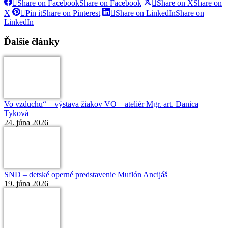
Share on Facebook
Share on Facebook
Share on X
Share on
X
Pin it
Share on Pinterest
Share on LinkedIn
Share on
LinkedIn
Ďalšie články
Vo vzduchu“ – výstava žiakov VO – ateliér Mgr. art. Danica
Tyková
24. júna 2026
SND – detské operné predstavenie Muflón Ancijáš
19. júna 2026