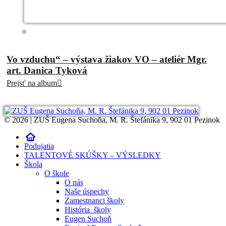
Vo vzduchu“ – výstava žiakov VO – ateliér Mgr.
art. Danica Tyková
Prejsť na album
© 2026 | ZUŠ Eugena Suchoňa, M. R. Štefánika 9, 902 01 Pezinok
Podujatia
TALENTOVÉ SKÚŠKY – VÝSLEDKY
Škola
O škole
O nás
Naše úspechy
Zamestnanci školy
História školy
Eugen Suchoň