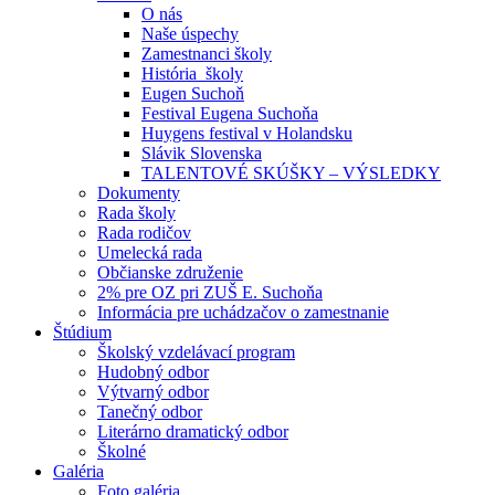
O nás
Naše úspechy
Zamestnanci školy
História školy
Eugen Suchoň
Festival Eugena Suchoňa
Huygens festival v Holandsku
Slávik Slovenska
TALENTOVÉ SKÚŠKY – VÝSLEDKY
Dokumenty
Rada školy
Rada rodičov
Umelecká rada
Občianske združenie
2% pre OZ pri ZUŠ E. Suchoňa
Informácia pre uchádzačov o zamestnanie
Štúdium
Školský vzdelávací program
Hudobný odbor
Výtvarný odbor
Tanečný odbor
Literárno dramatický odbor
Školné
Galéria
Foto galéria