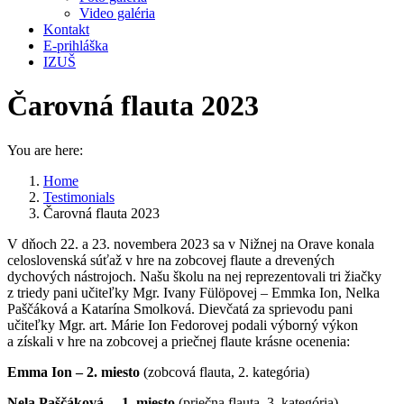
Video galéria
Kontakt
E-prihláška
IZUŠ
Čarovná flauta 2023
You are here:
Home
Testimonials
Čarovná flauta 2023
V dňoch 22. a 23. novembera 2023 sa v Nižnej na Orave konala
celoslovenská súťaž v hre na zobcovej flaute a drevených
dychových nástrojoch. Našu školu na nej reprezentovali tri žiačky
z triedy pani učiteľky Mgr. Ivany Fülöpovej – Emmka Ion, Nelka
Paščáková a Katarína Smolková. Dievčatá za sprievodu pani
učiteľky Mgr. art. Márie Ion Fedorovej podali výborný výkon
a získali v hre na zobcovej a priečnej flaute krásne ocenenia:
Emma Ion – 2. miesto
(zobcová flauta, 2. kategória)
Nela Paščáková – 1. miesto
(priečna flauta, 3. kategória)