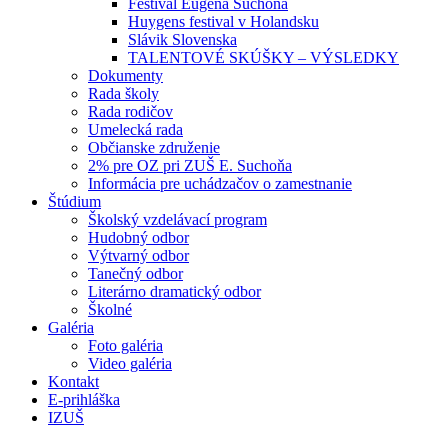
Festival Eugena Suchoňa
Huygens festival v Holandsku
Slávik Slovenska
TALENTOVÉ SKÚŠKY – VÝSLEDKY
Dokumenty
Rada školy
Rada rodičov
Umelecká rada
Občianske združenie
2% pre OZ pri ZUŠ E. Suchoňa
Informácia pre uchádzačov o zamestnanie
Štúdium
Školský vzdelávací program
Hudobný odbor
Výtvarný odbor
Tanečný odbor
Literárno dramatický odbor
Školné
Galéria
Foto galéria
Video galéria
Kontakt
E-prihláška
IZUŠ