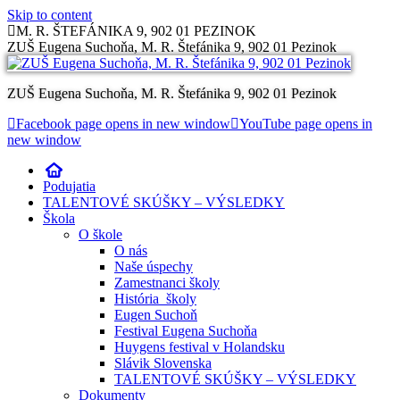
Skip to content
M. R. ŠTEFÁNIKA 9, 902 01 PEZINOK
ZUŠ Eugena Suchoňa, M. R. Štefánika 9, 902 01 Pezinok
ZUŠ Eugena Suchoňa, M. R. Štefánika 9, 902 01 Pezinok
Facebook page opens in new window
YouTube page opens in
new window
Podujatia
TALENTOVÉ SKÚŠKY – VÝSLEDKY
Škola
O škole
O nás
Naše úspechy
Zamestnanci školy
História školy
Eugen Suchoň
Festival Eugena Suchoňa
Huygens festival v Holandsku
Slávik Slovenska
TALENTOVÉ SKÚŠKY – VÝSLEDKY
Dokumenty