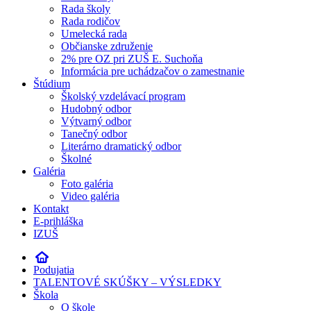
Rada školy
Rada rodičov
Umelecká rada
Občianske združenie
2% pre OZ pri ZUŠ E. Suchoňa
Informácia pre uchádzačov o zamestnanie
Štúdium
Školský vzdelávací program
Hudobný odbor
Výtvarný odbor
Tanečný odbor
Literárno dramatický odbor
Školné
Galéria
Foto galéria
Video galéria
Kontakt
E-prihláška
IZUŠ
Podujatia
TALENTOVÉ SKÚŠKY – VÝSLEDKY
Škola
O škole