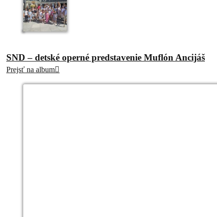
SND – detské operné predstavenie Muflón Ancijáš
Prejsť na album