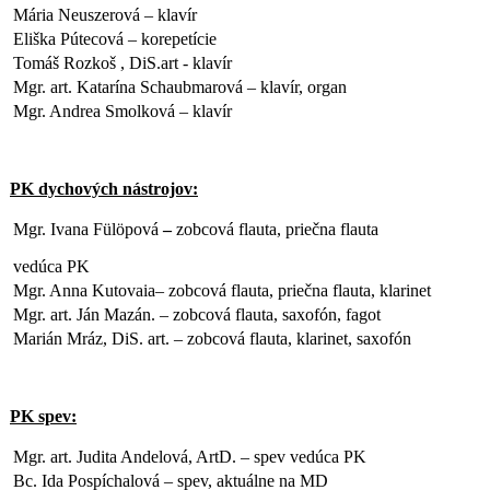
Mária Neuszerová – klavír
Eliška Pútecová – korepetície
Tomáš Rozkoš , DiS.art - klavír
Mgr. art. Katarína Schaubmarová – klavír, organ
Mgr. Andrea Smolková – klavír
PK dychových nástrojov:
Mgr. Ivana Fülöpová
–
zobcová flauta, priečna flauta
vedúca PK
Mgr. Anna Kutovaia– zobcová flauta, priečna flauta, klarinet
Mgr. art. Ján Mazán. – zobcová flauta, saxofón, fagot
Marián Mráz, DiS. art. – zobcová flauta, klarinet, saxofón
PK spev:
Mgr. art. Judita Andelová, ArtD. – spev vedúca PK
Bc. Ida Pospíchalová – spev, aktuálne na MD