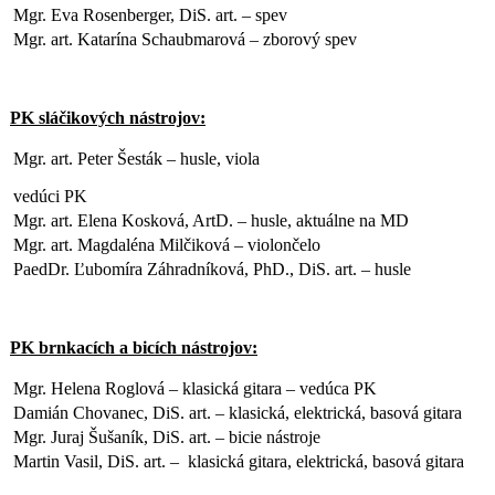
Mgr. Eva Rosenberger, DiS. art. – spev
Mgr. art. Katarína Schaubmarová – zborový spev
PK sláčikových nástrojov:
Mgr. art. Peter Šesták – husle, viola
vedúci PK
Mgr. art. Elena Kosková, ArtD. – husle, aktuálne na MD
Mgr. art. Magdaléna Milčiková – violončelo
PaedDr. Ľubomíra Záhradníková, PhD., DiS. art. – husle
PK brnkacích a bicích nástrojov:
Mgr. Helena Roglová – klasická gitara – vedúca PK
Damián Chovanec, DiS. art. – klasická, elektrická, basová gitara
Mgr. Juraj Šušaník, DiS. art. – bicie nástroje
Martin Vasil, DiS. art. – klasická gitara, elektrická, basová gitara