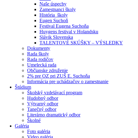
Naše úspechy
Zamestnanci školy
História školy
Eugen Suchoň
Festival Eugena Suchoňa
Huygens festival v Holandsku
Slávik Slovenska
TALENTOVÉ SKÚŠKY – VÝSLEDKY
Dokumenty
Rada školy
Rada rodičov
Umelecká rada
Občianske združenie
2% pre OZ pri ZUŠ E. Suchoňa
Informácia pre uchádzačov o zamestnanie
Štúdium
Školský vzdelávací program
Hudobný odbor
Výtvarný odbor
Tanečný odbor
Literárno dramatický odbor
Školné
Galéria
Foto galéria
Video galéria