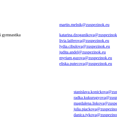
martin.melnik@zuspezinok.eu
á gymnastika
katarina.dzoganikova@zuspezinok
livia.laiferova@zuspezinok.eu
lydia.cibulova@zuspezinok.eu
judita.andel@zuspezinok.eu
myriam.gazova@zuspezinok.eu
eliska.putecova@zuspezinok.eu
stanislava.konickova@zu
radka.kukurugyova@zusp
magdalena.liskova@zuspe
julia.piackova@zuspezino
danica.tykova@zuspezino