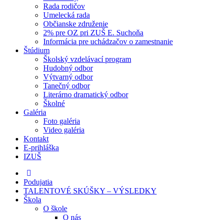
Rada rodičov
Umelecká rada
Občianske združenie
2% pre OZ pri ZUŠ E. Suchoňa
Informácia pre uchádzačov o zamestnanie
Štúdium
Školský vzdelávací program
Hudobný odbor
Výtvarný odbor
Tanečný odbor
Literárno dramatický odbor
Školné
Galéria
Foto galéria
Video galéria
Kontakt
E-prihláška
IZUŠ
Podujatia
TALENTOVÉ SKÚŠKY – VÝSLEDKY
Škola
O škole
O nás