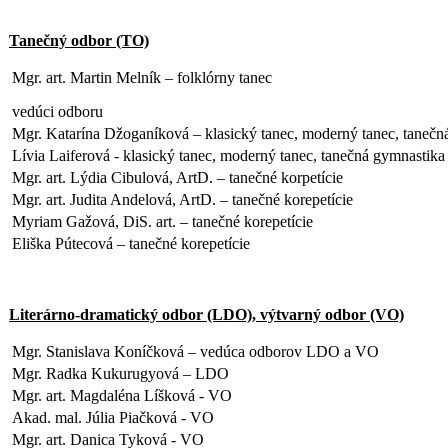
Tanečný odbor (TO)
Mgr. art. Martin Melník – folklórny tanec
vedúci odboru
Mgr. Katarína Džoganíková – klasický tanec, moderný tanec, tanečn
Lívia Laiferová - klasický tanec, moderný tanec, tanečná gymnastika
Mgr. art. Lýdia Cibulová, ArtD. – tanečné korpetície
Mgr. art. Judita Andelová, ArtD. – tanečné korepetície
Myriam Gažová, DiS. art. – tanečné korepetície
Eliška Pútecová – tanečné korepetície
Literárno-dramatický odbor (LDO), výtvarný odbor (VO)
Mgr. Stanislava Koníčková – vedúca odborov LDO a VO
Mgr. Radka Kukurugyová – LDO
Mgr. art. Magdaléna Líšková - VO
Akad. mal. Júlia Piačková - VO
Mgr. art. Danica Tyková - VO