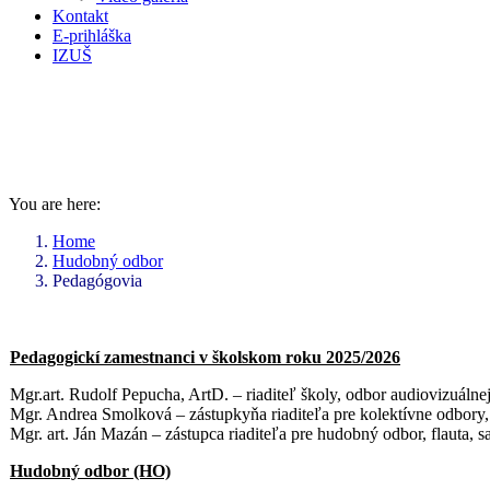
Kontakt
E-prihláška
IZUŠ
PEDAGÓGOVIA
You are here:
Home
Hudobný odbor
Pedagógovia
Pedagogickí zamestnanci v školskom roku 2025/2026
Mgr.art. Rudolf Pepucha, ArtD. – riaditeľ školy, odbor audiovizuálne
Mgr. Andrea Smolková – zástupkyňa riaditeľa pre kolektívne odbory, 
Mgr. art. Ján Mazán – zástupca riaditeľa pre hudobný odbor, flauta, s
Hudobný odbor (HO)