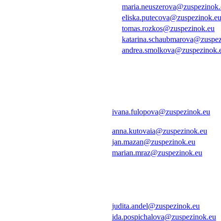
maria.neuszerova@zuspezinok.
eliska.putecova@zuspezinok.e
tomas.rozkos@zuspezinok.eu
katarina.schaubmarova@zuspez
andrea.smolkova@zuspezinok.
ivana.fulopova@zuspezinok.eu
anna.kutovaia@zuspezinok.eu
jan.mazan@zuspezinok.eu
marian.mraz@zuspezinok.eu
judita.andel@zuspezinok.eu
ida.pospichalova@zuspezinok.eu