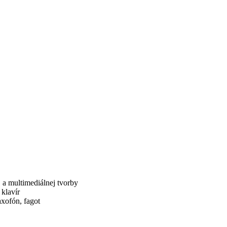
j a multimediálnej tvorby
klavír
axofón, fagot