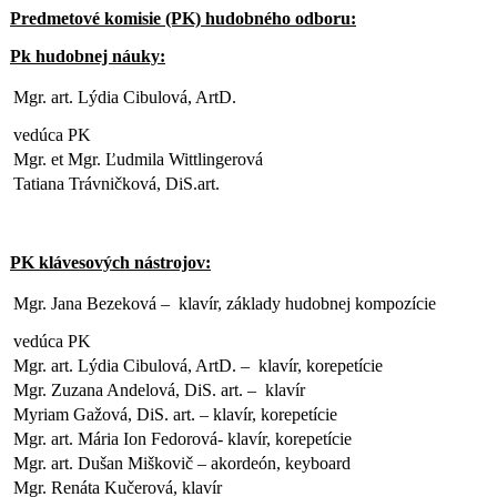
Predmetové komisie (PK) hudobného odboru:
Pk hudobnej náuky:
Mgr. art. Lýdia Cibulová, ArtD.
vedúca PK
Mgr. et Mgr. Ľudmila Wittlingerová
Tatiana Trávničková, DiS.art.
PK klávesových nástrojov:
Mgr. Jana Bezeková – klavír, základy hudobnej kompozície
vedúca PK
Mgr. art. Lýdia Cibulová, ArtD. – klavír, korepetície
Mgr. Zuzana Andelová, DiS. art. – klavír
Myriam Gažová, DiS. art. – klavír, korepetície
Mgr. art. Mária Ion Fedorová- klavír, korepetície
Mgr. art. Dušan Miškovič – akordeón, keyboard
Mgr. Renáta Kučerová, klavír