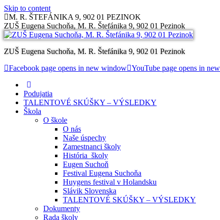
Skip to content
M. R. ŠTEFÁNIKA 9, 902 01 PEZINOK
ZUŠ Eugena Suchoňa, M. R. Štefánika 9, 902 01 Pezinok
ZUŠ Eugena Suchoňa, M. R. Štefánika 9, 902 01 Pezinok
Facebook page opens in new window
YouTube page opens in ne
Podujatia
TALENTOVÉ SKÚŠKY – VÝSLEDKY
Škola
O škole
O nás
Naše úspechy
Zamestnanci školy
História školy
Eugen Suchoň
Festival Eugena Suchoňa
Huygens festival v Holandsku
Slávik Slovenska
TALENTOVÉ SKÚŠKY – VÝSLEDKY
Dokumenty
Rada školy